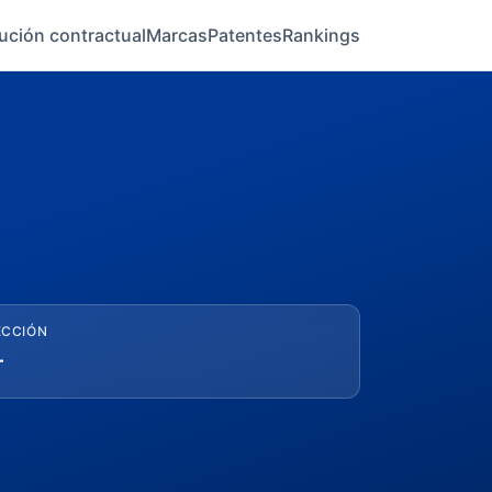
ución contractual
Marcas
Patentes
Rankings
ECCIÓN
—