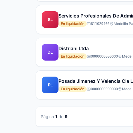
Servicios Profesionales De Admi
SL
En liquidación
Medellin Pa
811029405
Distriani Ltda
DL
En liquidación
Medell
0000000000000
Posada Jimenez Y Valencia Cia 
PL
En liquidación
Medell
0000000000000
Página
1
de
9