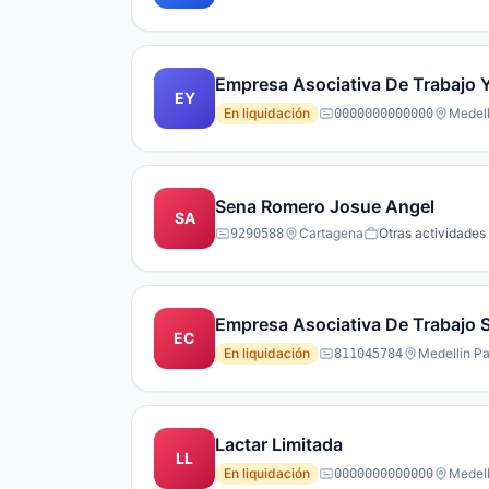
Empresa Asociativa De Trabajo 
EY
En liquidación
Medell
0000000000000
Sena Romero Josue Angel
SA
Cartagena
Otras actividades 
9290588
Empresa Asociativa De Trabajo S
EC
En liquidación
Medellin Pa
811045784
Lactar Limitada
LL
En liquidación
Medell
0000000000000