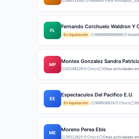
Medellin Para Antioquia
Ot
900319302
Fernando Corchuelo Waldron Y C
FL
En liquidación
Medell
0000000000000
Montes Gonzalez Sandra Patrici
MP
Chocó
Otras actividades em
43148220
Espectaculos Del Pacifico E.U.
EE
En liquidación
Chocó
Ot
900038918
Moreno Perea Ebis
ME
Chocó
Otras actividades em
39312025