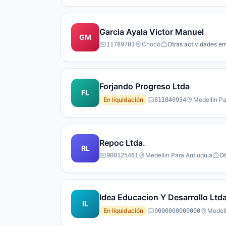
Garcia Ayala Victor Manuel
GM
Chocó
Otras actividades em
11789701
Forjando Progreso Ltda
FL
En liquidación
Medellin Pa
811040934
Repoc Ltda.
RL
Medellin Para Antioquia
Ot
900125461
Idea Educacion Y Desarrollo Ltd
IL
En liquidación
Medell
0000000000000