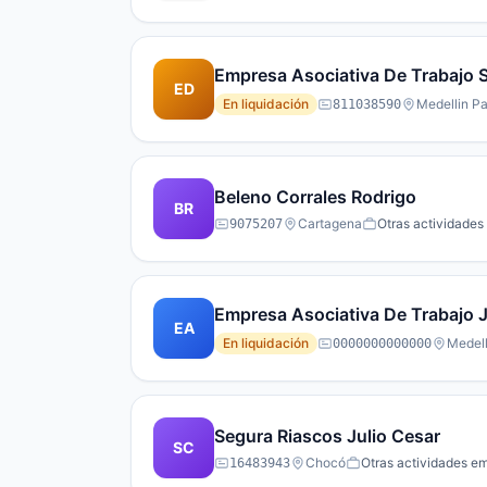
Empresa Asociativa De Trabajo Se
ED
En liquidación
Medellin Pa
811038590
Beleno Corrales Rodrigo
BR
Cartagena
Otras actividades 
9075207
Empresa Asociativa De Trabajo 
EA
En liquidación
Medell
0000000000000
Segura Riascos Julio Cesar
SC
Chocó
Otras actividades em
16483943