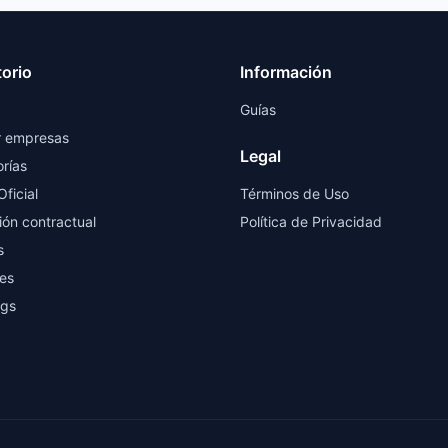
torio
Información
Guías
r empresas
Legal
rías
Oficial
Términos de Uso
ión contractual
Política de Privacidad
s
es
ngs