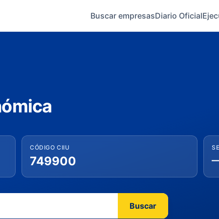
Buscar empresas
Diario Oficial
Ejec
nómica
CÓDIGO CIIU
S
749900
Buscar