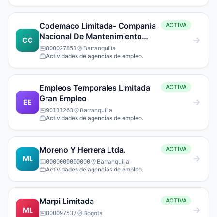
Codemaco Limitada- Compania
ACTIVA
Nacional De Mantenimiento
CC
Aseo Y Cons-Truccion.
Barranquilla
800027851
Actividades de agencias de empleo.
Empleos Temporales Limitada
ACTIVA
Gran Empleo
EE
Barranquilla
90111263
Actividades de agencias de empleo.
Moreno Y Herrera Ltda.
ACTIVA
ML
Barranquilla
0000000000000
Actividades de agencias de empleo.
Marpi Limitada
ACTIVA
ML
Bogota
800097537