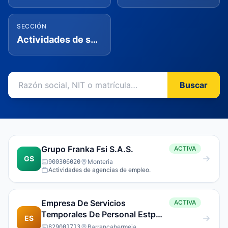
SECCIÓN
Actividades de servicios administrativos y de apoyo
Buscar
Grupo Franka Fsi S.A.S.
ACTIVA
GS
Monteria
900306020
Actividades de agencias de empleo.
Empresa De Servicios
ACTIVA
Temporales De Personal Estp
ES
S.A.S
Barrancabermeja
829001713