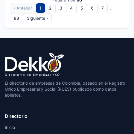
‹ Anterior
1
2
3
4
5
6
7
…
88
Siguiente ›
El directorio de empresas de Colombia, basado en el Registro
Único Empresarial y Social (RUES) publicado como datos
abiertos.
Directorio
Inicio