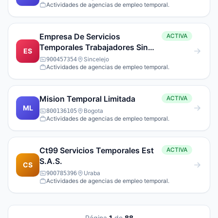
Actividades de agencias de empleo temporal.
Empresa De Servicios
ACTIVA
Temporales Trabajadores Sin
ES
Fronteras S.A.S
Sincelejo
900457354
Actividades de agencias de empleo temporal.
Mision Temporal Limitada
ACTIVA
ML
Bogota
800136105
Actividades de agencias de empleo temporal.
Ct99 Servicios Temporales Est
ACTIVA
S.A.S.
CS
Uraba
900785396
Actividades de agencias de empleo temporal.
Página
1
de
88