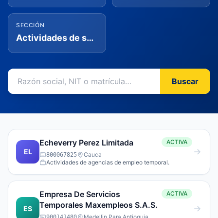
SECCIÓN
Actividades de servicios administrativos y de apoyo
Buscar
Echeverry Perez Limitada
ACTIVA
EL
Cauca
800067825
Actividades de agencias de empleo temporal.
Empresa De Servicios
ACTIVA
Temporales Maxempleos S.A.S.
ES
Medellin Para Antioquia
900141480