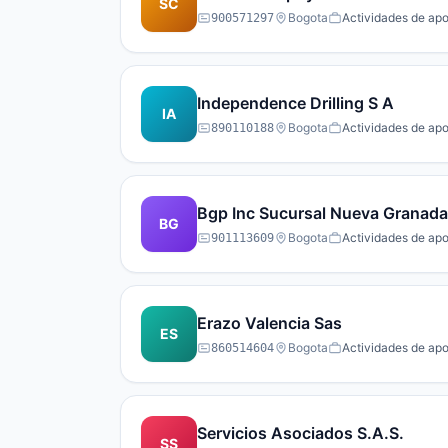
SC
Bogota
Actividades de apo
900571297
Independence Drilling S A
IA
Bogota
Actividades de apo
890110188
Bgp Inc Sucursal Nueva Granada
BG
Bogota
Actividades de apo
901113609
Erazo Valencia Sas
ES
Bogota
Actividades de apo
860514604
Servicios Asociados S.A.S.
SS