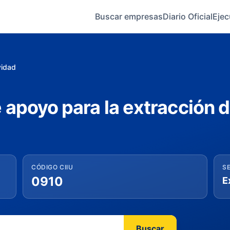
Buscar empresas
Diario Oficial
Ejec
vidad
 apoyo para la extracción d
CÓDIGO CIIU
S
0910
E
Buscar