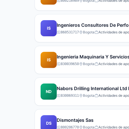
Bogota
Actividades de apo
800216989
Ingenieros Consultores De Perfo
IS
Bogota
Actividades de apo
860531717
Ingenieria Maquinaria Y Servicio
IS
Bogota
Actividades de apo
830039650
Nabors Drilling International Lt
ND
Bogota
Actividades de apo
830069311
Dismontajes Sas
DS
Bogota
Actividades de apo
800206770