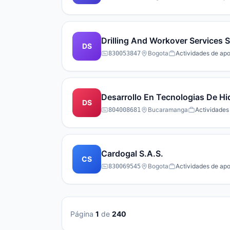
Drilling And Workover Services S
DS
Bogota
Actividades de apo
830053847
Desarrollo En Tecnologias De Hi
DS
Bucaramanga
Actividades 
804008681
Cardogal S.A.S.
CS
Bogota
Actividades de apo
830069545
Página
1
de
240