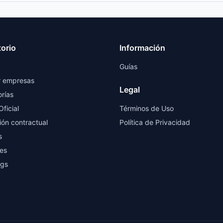
torio
Información
Guías
r empresas
Legal
rías
Oficial
Términos de Uso
ión contractual
Política de Privacidad
s
es
ngs