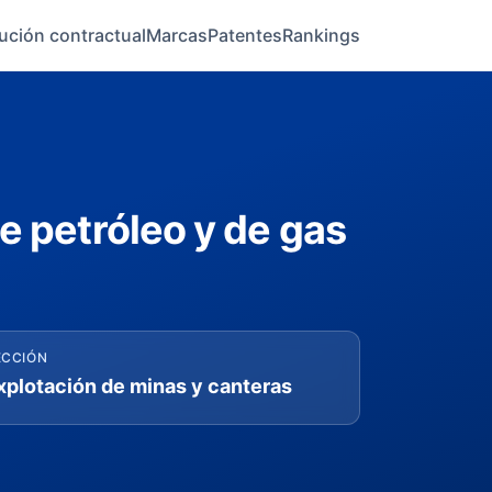
ución contractual
Marcas
Patentes
Rankings
e petróleo y de gas
ECCIÓN
xplotación de minas y canteras