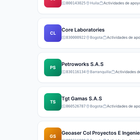
Huila
Actividades de apoyo
800143025
Core Laboratories
CL
Bogota
Actividades de apo
830000922
Petroworks S.A.S
PS
Barranquilla
Actividades de
830116134
Tgt Gamas S.A.S
TS
Bogota
Actividades de apo
860526787
Geoaser Col Proyectos E Ingenie
GS