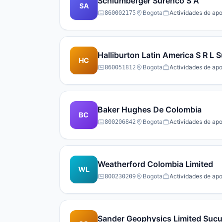
Schlumberger Surenco S A
SA
Bogota
Actividades de apo
860002175
Halliburton Latin America S R L 
HC
Bogota
Actividades de apo
860051812
Baker Hughes De Colombia
BC
Bogota
Actividades de apo
800206842
Weatherford Colombia Limited
WL
Bogota
Actividades de apo
800230209
Sander Geophysics Limited Sucu