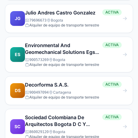
Julio Andres Castro Gonzalez
ACTIVA
JG
Bogota
79696673
Alquiler de equipo de transporte terrestre
Environmental And
ACTIVA
Geomechanical Solutions Egs
ES
Sas
Bogota
900573269
Alquiler de equipo de transporte terrestre
Decorforma S.A.S.
ACTIVA
DS
Cartagena
900497094
Alquiler de equipo de transporte terrestre
Sociedad Colombiana De
ACTIVA
Arquitectos Bogota D C Y
SC
Cundinamarca
Bogota
860029120
Alquiler de equipo de transporte terrestre