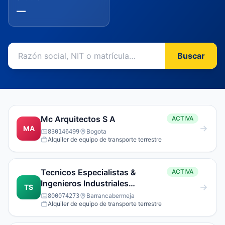
—
Buscar
Mc Arquitectos S A
ACTIVA
MA
Bogota
830146499
Alquiler de equipo de transporte terrestre
Tecnicos Especialistas &
ACTIVA
Ingenieros Industriales
TS
Asociados S.A.S.
Barrancabermeja
800074273
Alquiler de equipo de transporte terrestre