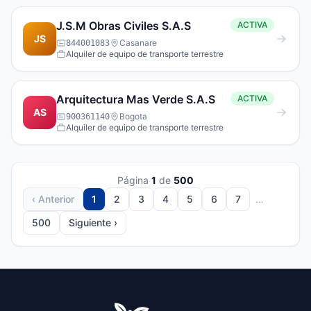
J.S.M Obras Civiles S.A.S
ACTIVA
JS
Casanare
844001083
Alquiler de equipo de transporte terrestre
Arquitectura Mas Verde S.A.S
ACTIVA
AS
Bogota
900361140
Alquiler de equipo de transporte terrestre
Página
1
de
500
‹ Anterior
1
2
3
4
5
6
7
…
500
Siguiente ›