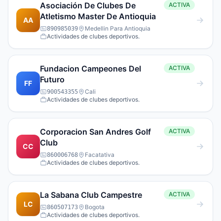
Asociación De Clubes De
ACTIVA
Atletismo Master De Antioquia
AA
Medellin Para Antioquia
890985039
Actividades de clubes deportivos.
Fundacion Campeones Del
ACTIVA
Futuro
FF
Cali
900543355
Actividades de clubes deportivos.
Corporacion San Andres Golf
ACTIVA
Club
CC
Facatativa
860006768
Actividades de clubes deportivos.
La Sabana Club Campestre
ACTIVA
LC
Bogota
860507173
Actividades de clubes deportivos.