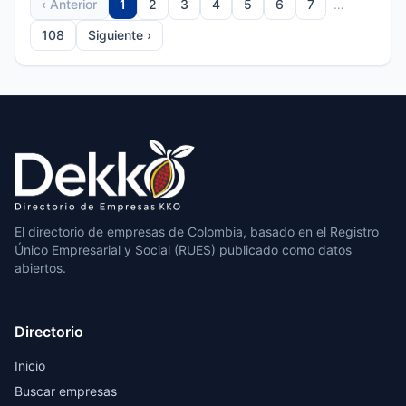
‹ Anterior
1
2
3
4
5
6
7
…
108
Siguiente ›
El directorio de empresas de Colombia, basado en el Registro
Único Empresarial y Social (RUES) publicado como datos
abiertos.
Directorio
Inicio
Buscar empresas