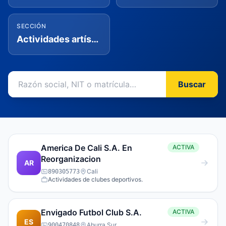
SECCIÓN
Actividades artísticas, de entretenimiento y recreación
Buscar
America De Cali S.A. En
ACTIVA
Reorganizacion
AR
Cali
890305773
Actividades de clubes deportivos.
Envigado Futbol Club S.A.
ACTIVA
ES
Aburra Sur
900470848