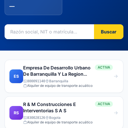
—
Buscar
Empresa De Desarrollo Urbano
ACTIVA
De Barranquilla Y La Region
ES
Caribe S.A. Sigla Edubar S.A.
Barranquilla
800091140
Alquiler de equipo de transporte acuático
R & M Construcciones E
ACTIVA
Interventorias S A S
RS
Bogota
830028126
Alquiler de equipo de transporte acuático