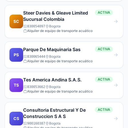
Steer Davies & Gleave Limited
ACTIVA
Sucursal Colombia
SC
Bogota
830054097
Alquiler de equipo de transporte acuático
Parque De Maquinaria Sas
ACTIVA
PS
Bogota
830065444
Alquiler de equipo de transporte acuático
Tes America Andina S.A.S.
ACTIVA
TS
Bogota
830053662
Alquiler de equipo de transporte acuático
Consultoria Estructural Y De
ACTIVA
Construccion S A S
CS
Bogota
900160387
Alquiler de equipo de transporte acuático