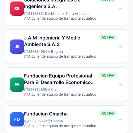
Ingenieria S.A.
SS
Medellin Para Antioquia
811033318
Alquiler de equipo de transporte acuático
J A M Ingenieria Y Medio
ACTIVA
Ambiente S.A.S
JS
Bogota
830084684
Alquiler de equipo de transporte acuático
Fundacion Equipo Profesional
ACTIVA
Para El Desarrollo Economico
FA
Social Y Ambiental
Cali
900012693
Alquiler de equipo de transporte acuático
Fundacion Omacha
ACTIVA
FO
Bogota
800206662
Alquiler de equipo de transporte acuático