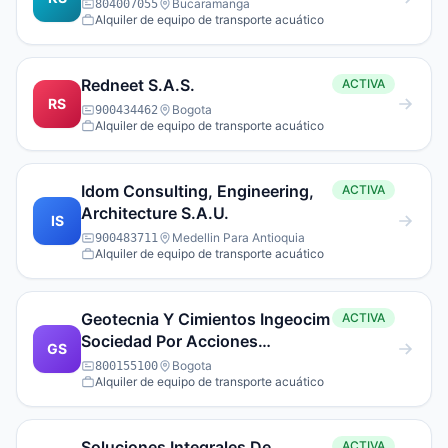
Bucaramanga
804007055
Alquiler de equipo de transporte acuático
Redneet S.A.S.
ACTIVA
RS
Bogota
900434462
Alquiler de equipo de transporte acuático
Idom Consulting, Engineering,
ACTIVA
Architecture S.A.U.
IS
Medellin Para Antioquia
900483711
Alquiler de equipo de transporte acuático
Geotecnia Y Cimientos Ingeocim
ACTIVA
Sociedad Por Acciones
GS
Simplificada
Bogota
800155100
Alquiler de equipo de transporte acuático
Soluciones Integrales De
ACTIVA