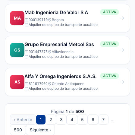
Mab Ingenieria De Valor S A
ACTIVA
MA
Bogota
900139110
Alquiler de equipo de transporte acuático
Grupo Empresarial Metcol Sas
ACTIVA
GS
Villavicencio
901447375
Alquiler de equipo de transporte acuático
Alfa Y Omega Ingenieros S.A.S.
ACTIVA
AS
Oriente Antioqueno
811017902
Alquiler de equipo de transporte acuático
Página
1
de
500
‹ Anterior
1
2
3
4
5
6
7
…
500
Siguiente ›