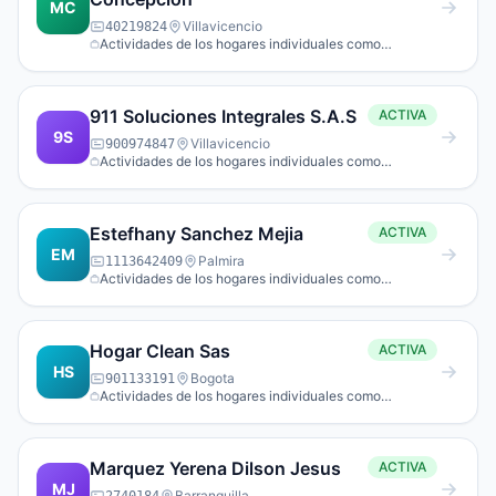
MC
Villavicencio
40219824
Actividades de los hogares individuales como
empleadores de personal doméstico.
911 Soluciones Integrales S.A.S
ACTIVA
9S
Villavicencio
900974847
Actividades de los hogares individuales como
empleadores de personal doméstico.
Estefhany Sanchez Mejia
ACTIVA
EM
Palmira
1113642409
Actividades de los hogares individuales como
empleadores de personal doméstico.
Hogar Clean Sas
ACTIVA
HS
Bogota
901133191
Actividades de los hogares individuales como
empleadores de personal doméstico.
Marquez Yerena Dilson Jesus
ACTIVA
MJ
Barranquilla