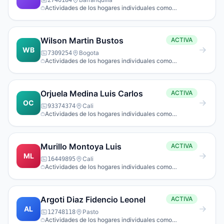
2740184
Actividades de los hogares individuales como
empleadores de personal doméstico.
Wilson Martin Bustos
ACTIVA
WB
Bogota
7309254
Actividades de los hogares individuales como
empleadores de personal doméstico.
Orjuela Medina Luis Carlos
ACTIVA
OC
Cali
93374374
Actividades de los hogares individuales como
empleadores de personal doméstico.
Murillo Montoya Luis
ACTIVA
ML
Cali
16449895
Actividades de los hogares individuales como
empleadores de personal doméstico.
Argoti Diaz Fidencio Leonel
ACTIVA
AL
Pasto
12748118
Actividades de los hogares individuales como