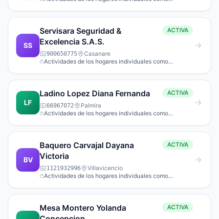
empleadores de personal doméstico.
Servisara Seguridad &
ACTIVA
Excelencia S.A.S.
SS
Casanare
900650775
Actividades de los hogares individuales como
empleadores de personal doméstico.
Ladino Lopez Diana Fernanda
ACTIVA
LF
Palmira
66967072
Actividades de los hogares individuales como
empleadores de personal doméstico.
Baquero Carvajal Dayana
ACTIVA
Victoria
BV
Villavicencio
1121932996
Actividades de los hogares individuales como
empleadores de personal doméstico.
Mesa Montero Yolanda
ACTIVA
Concepcion