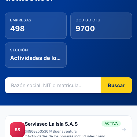
EMPRESAS
CÓDIGO CIIU
498
9700
SECCIÓN
Actividades de los hogares individuales en calidad de empleadores; actividades no diferenciadas de los hogares individuales como productores de bienes y servicios para uso propio
Buscar
Serviaseo La Isla S.A.S
ACTIVA
SS
Buenaventura
800250530
Actividades de los hogares individuales como