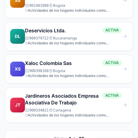
SS
Bogota
901401088
Actividades de los hogares individuales como
empleadores de personal doméstico.
Deservicios Ltda.
ACTIVA
DL
Bucaramanga
900379722
Actividades de los hogares individuales como
empleadores de personal doméstico.
Xaloc Colombia Sas
ACTIVA
XS
Bogota
900398168
Actividades de los hogares individuales como
empleadores de personal doméstico.
Jardineros Asociados Empresa
ACTIVA
Asociativa De Trabajo
JT
Cartagena
900334821
Actividades de los hogares individuales como
empleadores de personal doméstico.