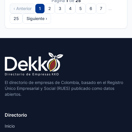
Página
1
de
25
‹ Anterior
1
2
3
4
5
6
7
…
25
Siguiente ›
El directorio de empresas de Colombia, basado en el Registro
Único Empresarial y Social (RUES) publicado como datos
abiertos.
Directorio
Inicio