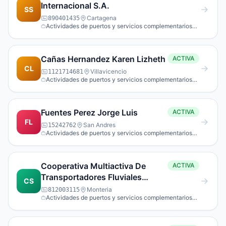
Internacional S.A.
SS
Cartagena
890401435
Actividades de puertos y servicios complementarios
para el transporte acuático.
Cañas Hernandez Karen Lizheth
ACTIVA
CL
Villavicencio
1121714681
Actividades de puertos y servicios complementarios
para el transporte acuático.
Fuentes Perez Jorge Luis
ACTIVA
FL
San Andres
15242762
Actividades de puertos y servicios complementarios
para el transporte acuático.
Cooperativa Multiactiva De
ACTIVA
Transportadores Fluviales
CS
Turistico Y Terrestres Del Alto
Monteria
812003115
Actividades de puertos y servicios complementarios
Sinu
para el transporte acuático.