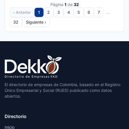
Página
1
de
32
‹ Anterior
1
2
3
4
5
6
7
…
32
Siguiente ›
El directorio de empresas de Colombia, basado en el Registro
Único Empresarial y Social (RUES) publicado como datos
abiertos.
Directorio
Inicio