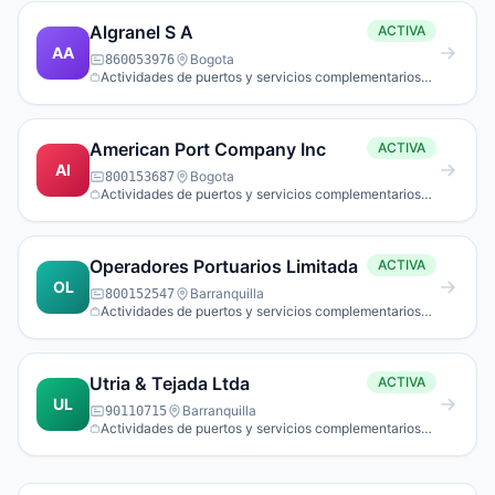
Algranel S A
ACTIVA
AA
Bogota
860053976
Actividades de puertos y servicios complementarios
para el transporte acuático.
American Port Company Inc
ACTIVA
AI
Bogota
800153687
Actividades de puertos y servicios complementarios
para el transporte acuático.
Operadores Portuarios Limitada
ACTIVA
OL
Barranquilla
800152547
Actividades de puertos y servicios complementarios
para el transporte acuático.
Utria & Tejada Ltda
ACTIVA
UL
Barranquilla
90110715
Actividades de puertos y servicios complementarios
para el transporte acuático.