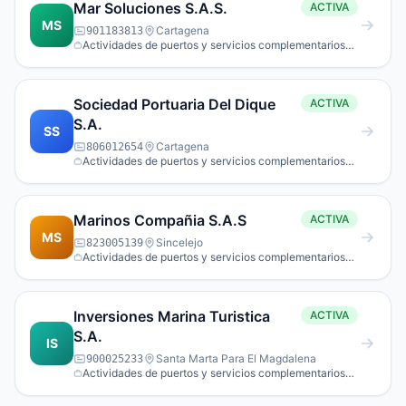
Mar Soluciones S.A.S.
ACTIVA
MS
Cartagena
901183813
Actividades de puertos y servicios complementarios
para el transporte acuático.
Sociedad Portuaria Del Dique
ACTIVA
S.A.
SS
Cartagena
806012654
Actividades de puertos y servicios complementarios
para el transporte acuático.
Marinos Compañia S.A.S
ACTIVA
MS
Sincelejo
823005139
Actividades de puertos y servicios complementarios
para el transporte acuático.
Inversiones Marina Turistica
ACTIVA
S.A.
IS
Santa Marta Para El Magdalena
900025233
Actividades de puertos y servicios complementarios
para el transporte acuático.