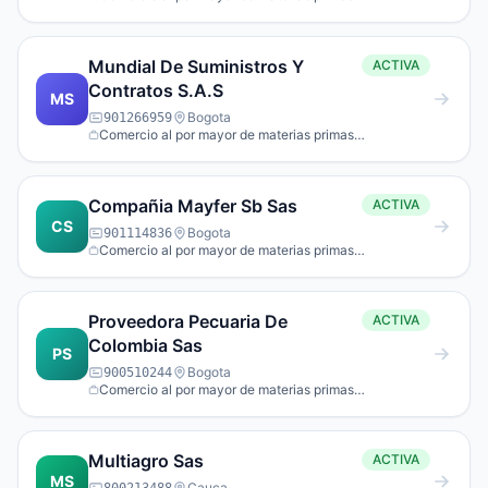
agropecuarias; animales vivos.
Mundial De Suministros Y
ACTIVA
Contratos S.A.S
MS
Bogota
901266959
Comercio al por mayor de materias primas
agropecuarias; animales vivos.
Compañia Mayfer Sb Sas
ACTIVA
CS
Bogota
901114836
Comercio al por mayor de materias primas
agropecuarias; animales vivos.
Proveedora Pecuaria De
ACTIVA
Colombia Sas
PS
Bogota
900510244
Comercio al por mayor de materias primas
agropecuarias; animales vivos.
Multiagro Sas
ACTIVA
MS
Cauca