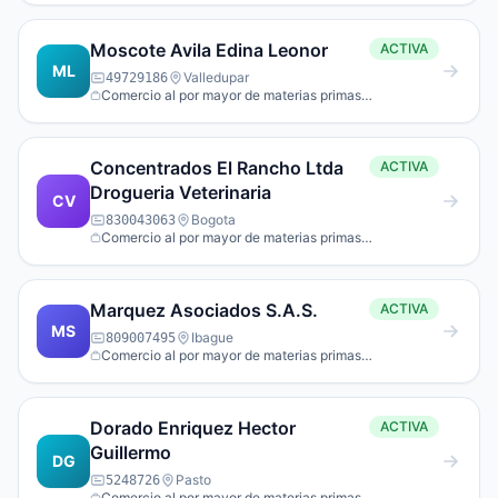
Moscote Avila Edina Leonor
ACTIVA
ML
Valledupar
49729186
Comercio al por mayor de materias primas
agropecuarias; animales vivos.
Concentrados El Rancho Ltda
ACTIVA
Drogueria Veterinaria
CV
Bogota
830043063
Comercio al por mayor de materias primas
agropecuarias; animales vivos.
Marquez Asociados S.A.S.
ACTIVA
MS
Ibague
809007495
Comercio al por mayor de materias primas
agropecuarias; animales vivos.
Dorado Enriquez Hector
ACTIVA
Guillermo
DG
Pasto
5248726
Comercio al por mayor de materias primas