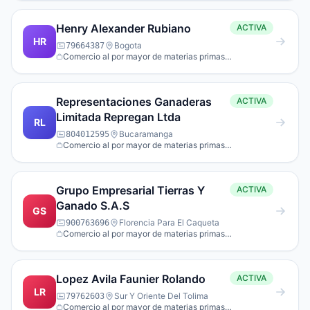
Henry Alexander Rubiano
ACTIVA
HR
Bogota
79664387
Comercio al por mayor de materias primas
agropecuarias; animales vivos.
Representaciones Ganaderas
ACTIVA
Limitada Repregan Ltda
RL
Bucaramanga
804012595
Comercio al por mayor de materias primas
agropecuarias; animales vivos.
Grupo Empresarial Tierras Y
ACTIVA
Ganado S.A.S
GS
Florencia Para El Caqueta
900763696
Comercio al por mayor de materias primas
agropecuarias; animales vivos.
Lopez Avila Faunier Rolando
ACTIVA
LR
Sur Y Oriente Del Tolima
79762603
Comercio al por mayor de materias primas