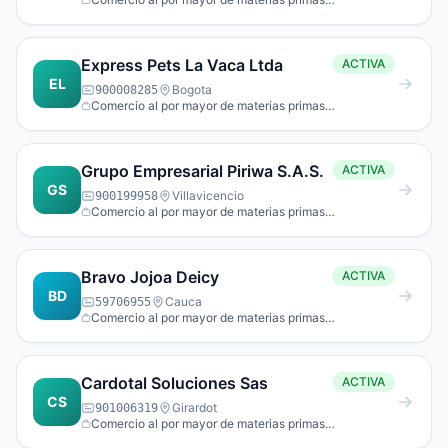
agropecuarias; animales vivos.
Express Pets La Vaca Ltda
ACTIVA
EL
Bogota
900008285
Comercio al por mayor de materias primas
agropecuarias; animales vivos.
Grupo Empresarial Piriwa S.A.S.
ACTIVA
GS
Villavicencio
900199958
Comercio al por mayor de materias primas
agropecuarias; animales vivos.
Bravo Jojoa Deicy
ACTIVA
BD
Cauca
59706955
Comercio al por mayor de materias primas
agropecuarias; animales vivos.
Cardotal Soluciones Sas
ACTIVA
CS
Girardot
901006319
Comercio al por mayor de materias primas
agropecuarias; animales vivos.