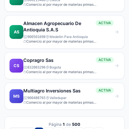
800213488
Comercio al por mayor de materias primas
agropecuarias; animales vivos.
Almacen Agropecuario De
ACTIVA
Antioquia S.A.S
AS
Medellin Para Antioquia
900501698
Comercio al por mayor de materias primas
agropecuarias; animales vivos.
Copragro Sas
ACTIVA
CS
Bogota
832003296
Comercio al por mayor de materias primas
agropecuarias; animales vivos.
Multiagro Inversiones Sas
ACTIVA
MS
Valledupar
900488765
Comercio al por mayor de materias primas
agropecuarias; animales vivos.
Página
1
de
500