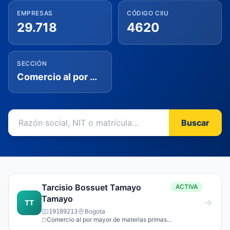
EMPRESAS
CÓDIGO CIIU
29.718
4620
SECCIÓN
Comercio al por mayor y al por menor; reparación de vehículos automotores y motocicletas
Buscar
Tarcisio Bossuet Tamayo
ACTIVA
Tamayo
TT
Bogota
19189213
Comercio al por mayor de materias primas
agropecuarias; animales vivos.