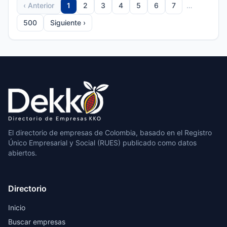
‹ Anterior
1
2
3
4
5
6
7
…
500
Siguiente ›
El directorio de empresas de Colombia, basado en el Registro
Único Empresarial y Social (RUES) publicado como datos
abiertos.
Directorio
Inicio
Buscar empresas