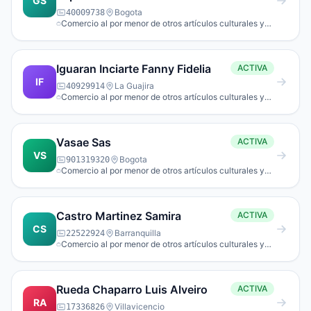
GS
Bogota
40009738
Comercio al por menor de otros artículos culturales y
de entretenimiento n.c.p. en establecimientos
especializados.
Iguaran Inciarte Fanny Fidelia
ACTIVA
IF
La Guajira
40929914
Comercio al por menor de otros artículos culturales y
de entretenimiento n.c.p. en establecimientos
especializados.
Vasae Sas
ACTIVA
VS
Bogota
901319320
Comercio al por menor de otros artículos culturales y
de entretenimiento n.c.p. en establecimientos
especializados.
Castro Martinez Samira
ACTIVA
CS
Barranquilla
22522924
Comercio al por menor de otros artículos culturales y
de entretenimiento n.c.p. en establecimientos
especializados.
Rueda Chaparro Luis Alveiro
ACTIVA
RA
Villavicencio
17336826