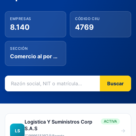
EMPRESAS
CÓDIGO CIIU
8.140
4769
SECCIÓN
Comercio al por mayor y al por menor; reparación de vehículos automotores y motocicletas
Buscar
Logistica Y Suministros Corp
ACTIVA
S.A.S
LS
Bogota