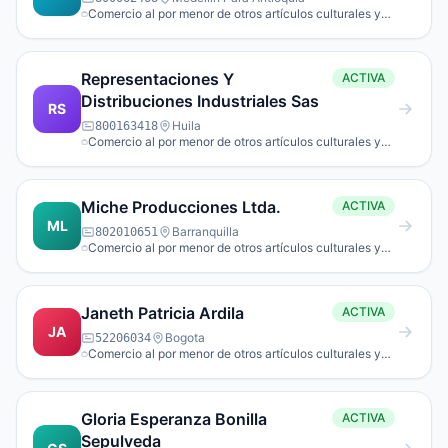
Comercio al por menor de otros artículos culturales y
de entretenimiento n.c.p. en establecimientos
especializados.
Representaciones Y
ACTIVA
Distribuciones Industriales Sas
RS
Huila
800163418
Comercio al por menor de otros artículos culturales y
de entretenimiento n.c.p. en establecimientos
especializados.
Miche Producciones Ltda.
ACTIVA
ML
Barranquilla
802010651
Comercio al por menor de otros artículos culturales y
de entretenimiento n.c.p. en establecimientos
especializados.
Janeth Patricia Ardila
ACTIVA
JA
Bogota
52206034
Comercio al por menor de otros artículos culturales y
de entretenimiento n.c.p. en establecimientos
especializados.
Gloria Esperanza Bonilla
ACTIVA
Sepulveda