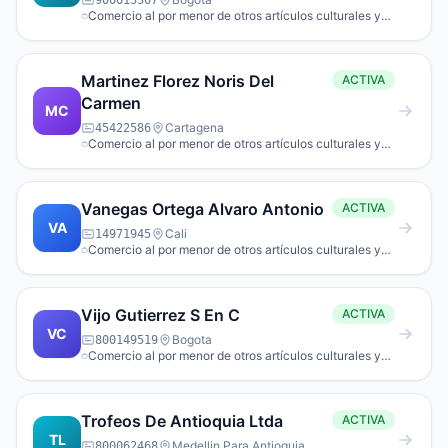
900015307
Comercio al por menor de otros artículos culturales y
de entretenimiento n.c.p. en establecimientos
especializados.
Martinez Florez Noris Del
ACTIVA
Carmen
MC
Cartagena
45422586
Comercio al por menor de otros artículos culturales y
de entretenimiento n.c.p. en establecimientos
especializados.
Vanegas Ortega Alvaro Antonio
ACTIVA
VA
Cali
14971945
Comercio al por menor de otros artículos culturales y
de entretenimiento n.c.p. en establecimientos
especializados.
Vijo Gutierrez S En C
ACTIVA
VC
Bogota
800149519
Comercio al por menor de otros artículos culturales y
de entretenimiento n.c.p. en establecimientos
especializados.
Trofeos De Antioquia Ltda
ACTIVA
TL
Medellin Para Antioquia
800062468