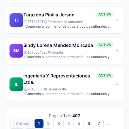
de entretenimiento n.c.p. en establecimientos
especializados.
Tarazona Pinilla Jerson
ACTIVA
TJ
Piedemonte Araucano
96124621
Comercio al por menor de otros artículos culturales y
de entretenimiento n.c.p. en establecimientos
especializados.
Sindy Lorena Mendez Moncada
ACTIVA
SM
Bogota
1075654623
Comercio al por menor de otros artículos culturales y
de entretenimiento n.c.p. en establecimientos
especializados.
Ingenieria Y Representaciones
ACTIVA
Ltda.
IL
Barranquilla
90105300
Comercio al por menor de otros artículos culturales y
de entretenimiento n.c.p. en establecimientos
especializados.
Página
1
de
407
‹ Anterior
1
2
3
4
5
6
7
…