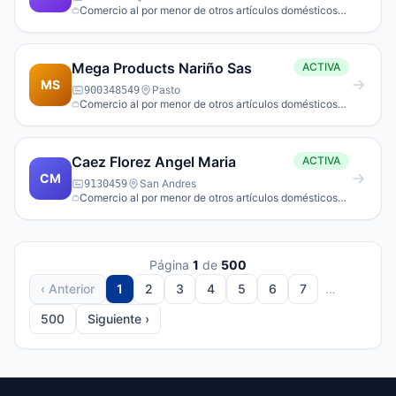
Comercio al por menor de otros artículos domésticos
en establecimientos espe­cializados.
Mega Products Nariño Sas
ACTIVA
MS
Pasto
900348549
Comercio al por menor de otros artículos domésticos
en establecimientos espe­cializados.
Caez Florez Angel Maria
ACTIVA
CM
San Andres
9130459
Comercio al por menor de otros artículos domésticos
en establecimientos espe­cializados.
Página
1
de
500
‹ Anterior
1
2
3
4
5
6
7
…
500
Siguiente ›