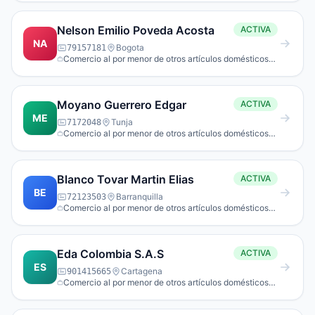
Nelson Emilio Poveda Acosta
ACTIVA
NA
Bogota
79157181
Comercio al por menor de otros artículos domésticos
en establecimientos espe­cializados.
Moyano Guerrero Edgar
ACTIVA
ME
Tunja
7172048
Comercio al por menor de otros artículos domésticos
en establecimientos espe­cializados.
Blanco Tovar Martin Elias
ACTIVA
BE
Barranquilla
72123503
Comercio al por menor de otros artículos domésticos
en establecimientos espe­cializados.
Eda Colombia S.A.S
ACTIVA
ES
Cartagena
901415665
Comercio al por menor de otros artículos domésticos
en establecimientos espe­cializados.