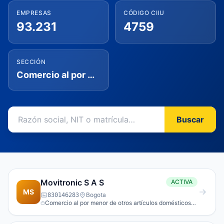
EMPRESAS
CÓDIGO CIIU
93.231
4759
SECCIÓN
Comercio al por mayor y al por menor; reparación de vehículos automotores y motocicletas
Buscar
Movitronic S A S
ACTIVA
MS
Bogota
830146283
Comercio al por menor de otros artículos domésticos
en establecimientos espe­cializados.