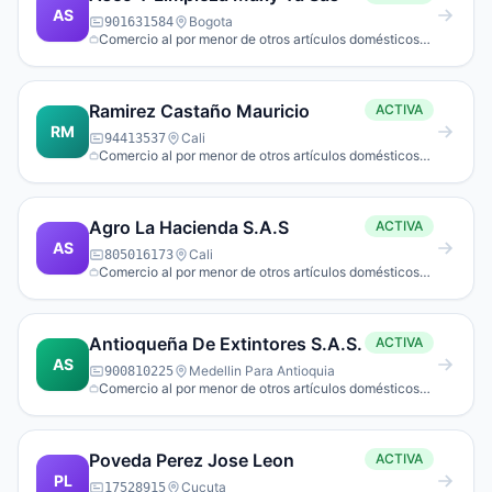
AS
Bogota
901631584
Comercio al por menor de otros artículos domésticos
en establecimientos espe­cializados.
Ramirez Castaño Mauricio
ACTIVA
RM
Cali
94413537
Comercio al por menor de otros artículos domésticos
en establecimientos espe­cializados.
Agro La Hacienda S.A.S
ACTIVA
AS
Cali
805016173
Comercio al por menor de otros artículos domésticos
en establecimientos espe­cializados.
Antioqueña De Extintores S.A.S.
ACTIVA
AS
Medellin Para Antioquia
900810225
Comercio al por menor de otros artículos domésticos
en establecimientos espe­cializados.
Poveda Perez Jose Leon
ACTIVA
PL
Cucuta
17528915