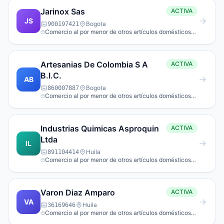
Jarinox Sas
ACTIVA
JS
Bogota
900197421
Comercio al por menor de otros artículos domésticos
en establecimientos espe­cializados.
Artesanias De Colombia S A
ACTIVA
B.I.C.
AB
Bogota
860007887
Comercio al por menor de otros artículos domésticos
en establecimientos espe­cializados.
Industrias Quimicas Asproquin
ACTIVA
Ltda
IL
Huila
891104414
Comercio al por menor de otros artículos domésticos
en establecimientos espe­cializados.
Varon Diaz Amparo
ACTIVA
VA
Huila
36169646
Comercio al por menor de otros artículos domésticos
en establecimientos espe­cializados.