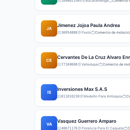
Bucaramanga
Comercio d
1098623565
Jimenez Jojoa Paula Andrea
JA
Pasto
Comercio de motocicle
36954888
Cervantes De La Cruz Alvaro En
CE
Valledupar
Comercio de moto
77169608
Inversiones Max S.A.S
IS
Medellin Para Antioquia
Co
811010230
Vasquez Guerrero Amparo
VA
Florencia Para El Caqueta
C
40671176