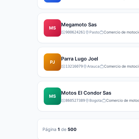
Megamoto Sas
MS
Pasto
Comercio de motocicl
900624261
Parra Lugo Joel
PJ
Arauca
Comercio de motocic
13216079
Motos El Condor Sas
MS
Bogota
Comercio de motoci
860527389
Página
1
de
500