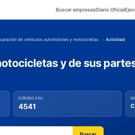
Buscar empresas
Diario Oficial
Ejec
eparación de vehículos automotores y motocicletas
›
Actividad
tocicletas y de sus partes
CÓDIGO CIIU
S
4541
Buscar