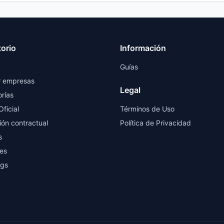
torio
Información
Guías
r empresas
Legal
rías
Oficial
Términos de Uso
ión contractual
Política de Privacidad
s
es
ngs