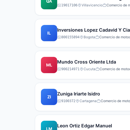
QA
Villavicencio
Comercio de mo
19017106
Inversiones Lopez Cadavid Y Cia
IL
Bogota
Comercio de motoci
800155894
Mundo Cross Oriente Ltda
ML
Cucuta
Comercio de motoci
900214971
Zuniga Iriarte Isidro
ZI
Cartagena
Comercio de motoc
9100372
Leon Ortiz Edgar Manuel
LM