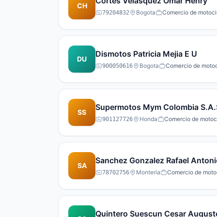
Cortes Velasquez Omar Henry
CH
Bogota
Comercio de motocic
79204832
Dismotos Patricia Mejia E U
DU
Bogota
Comercio de motoci
900050616
Supermotos Mym Colombia S.A.
SS
Honda
Comercio de motocic
901127726
Sanchez Gonzalez Rafael Antoni
SA
Monteria
Comercio de motoci
78702756
Quintero Suescun Cesar August