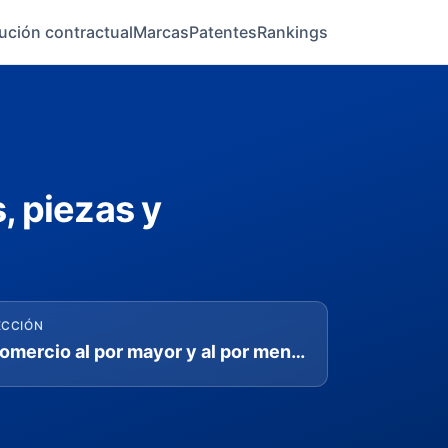
ución contractual
Marcas
Patentes
Rankings
, piezas y
ECCIÓN
Comercio al por mayor y al por menor; reparación de vehículos automotores y motocicletas