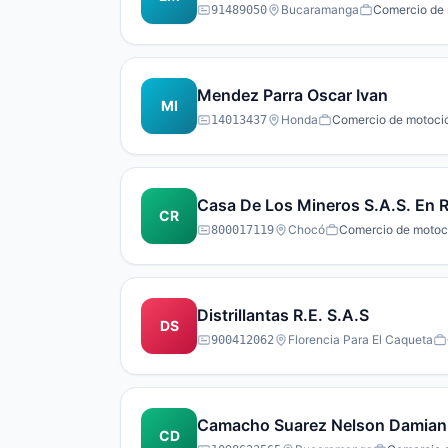
Bucaramanga
Comercio de m
91489050
Mendez Parra Oscar Ivan
MI
Honda
Comercio de motocicl
14013437
Casa De Los Mineros S.A.S. En 
CR
Chocó
Comercio de motocic
800017119
Distrillantas R.E. S.A.S
DS
Florencia Para El Caqueta
900412062
Camacho Suarez Nelson Damian
CD