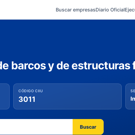
Buscar empresas
Diario Oficial
Ejec
e barcos y de estructuras f
CÓDIGO CIIU
S
3011
I
Buscar