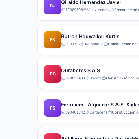
Giraldo Hernandez Javier
GJ
Villavicencio
Construcción d
17389608
Butron Hodwalker Kurtis
BK
Magangue
Construcción de b
9131702
Durabotes S A S
DS
Bogota
Construcción de ba
860050433
Ferrocem - Alquimar S.A.S. Sigla
FS
Cartagena
Construcción de
890401842
Astilleros E Industrias De Los H