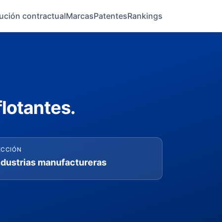
ución contractual
Marcas
Patentes
Rankings
lotantes.
ECCIÓN
ndustrias manufactureras