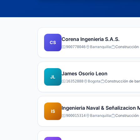
Corena Ingenieria S.A.S.
CS
Barranquilla
Construcción d
900778046
James Osorio Leon
JL
Bogota
Construcción de barc
16352888
Ingenieria Naval & Señalizacion 
IS
Barranquilla
Construcción d
900015314