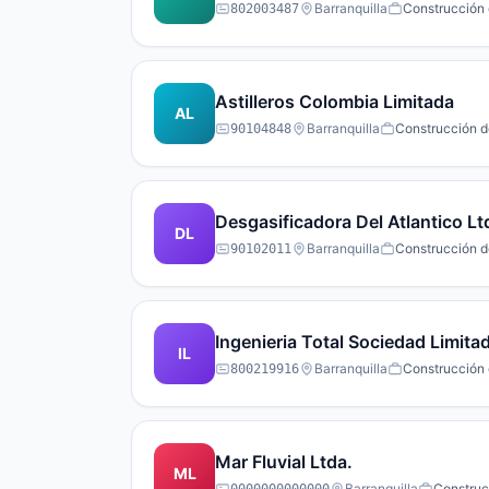
Barranquilla
Construcción d
802003487
Astilleros Colombia Limitada
AL
Barranquilla
Construcción de
90104848
Desgasificadora Del Atlantico Lt
DL
Barranquilla
Construcción de
90102011
Ingenieria Total Sociedad Limita
IL
Barranquilla
Construcción d
800219916
Mar Fluvial Ltda.
ML
Barranquilla
Construcc