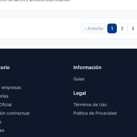
‹ Anterior
1
2
3
torio
Información
Guías
r empresas
Legal
rías
Oficial
Términos de Uso
ión contractual
Política de Privacidad
s
es