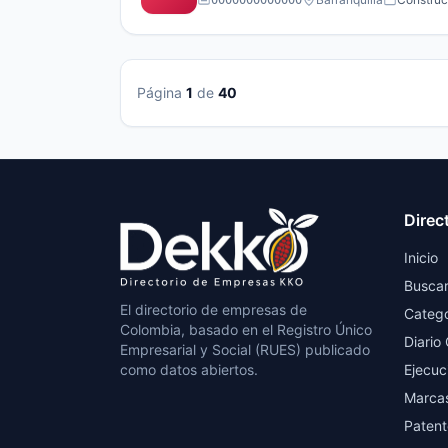
0000000000000
Página
1
de
40
Direc
Inicio
Busca
El directorio de empresas de
Catego
Colombia, basado en el Registro Único
Diario 
Empresarial y Social (RUES) publicado
como datos abiertos.
Ejecuc
Marca
Patent