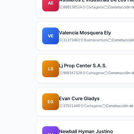
AE
Cartagena
Construcción de
800138514
Valencia Mosquera Ely
VE
Buenaventura
Construcción 
31373463
Lj Prop Center S.A.S.
LS
Cartagena
Construcción de
900167320
Evan Cure Gladys
EG
Cartagena
Construcción de 
37921449
Newball Hyman Justino