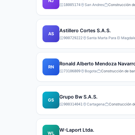
NJ
San Andres
Construcción de
18005174
Astillero Cortes S.A.S.
AS
Santa Marta Para El Magdal
900729222
Ronald Alberto Mendoza Navarr
RN
Bogota
Construcción de barc
73106809
Grupo Bw S.A.S.
GS
Cartagena
Construcción de
900314041
W-Laport Ltda.
WL