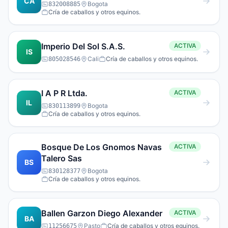
CA
Bogota
832008885
Cría de caballos y otros equinos.
Imperio Del Sol S.A.S.
ACTIVA
IS
Cali
Cría de caballos y otros equinos.
805028546
I A P R Ltda.
ACTIVA
IL
Bogota
830113899
Cría de caballos y otros equinos.
Bosque De Los Gnomos Navas
ACTIVA
Talero Sas
BS
Bogota
830128377
Cría de caballos y otros equinos.
Ballen Garzon Diego Alexander
ACTIVA
BA
Pasto
Cría de caballos y otros equinos.
11256675