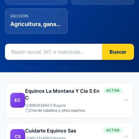
SECCIÓN
Agricultura, ganadería, caza, silvicultura y pesca
Buscar
Equinos La Montana Y Cia S En
ACTIVA
C
EC
Bogota
800201644
Cría de caballos y otros equinos.
Cuidarte Equinos Sas
ACTIVA
CS
Bogota
901751450