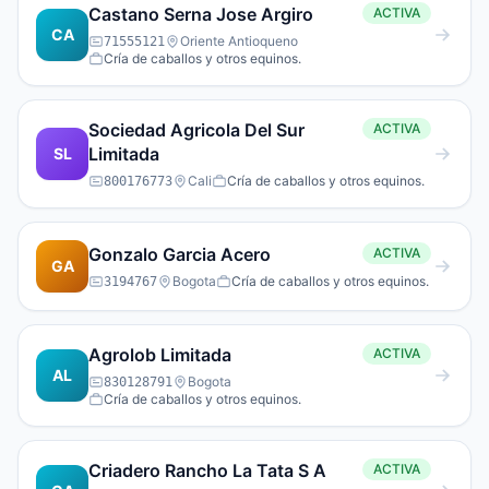
Castano Serna Jose Argiro
ACTIVA
CA
Oriente Antioqueno
71555121
Cría de caballos y otros equinos.
Sociedad Agricola Del Sur
ACTIVA
Limitada
SL
Cali
Cría de caballos y otros equinos.
800176773
Gonzalo Garcia Acero
ACTIVA
GA
Bogota
Cría de caballos y otros equinos.
3194767
Agrolob Limitada
ACTIVA
AL
Bogota
830128791
Cría de caballos y otros equinos.
Criadero Rancho La Tata S A
ACTIVA