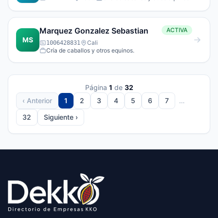
Marquez Gonzalez Sebastian
ACTIVA
MS
Cali
1006428831
Cría de caballos y otros equinos.
Página
1
de
32
‹ Anterior
1
2
3
4
5
6
7
…
32
Siguiente ›