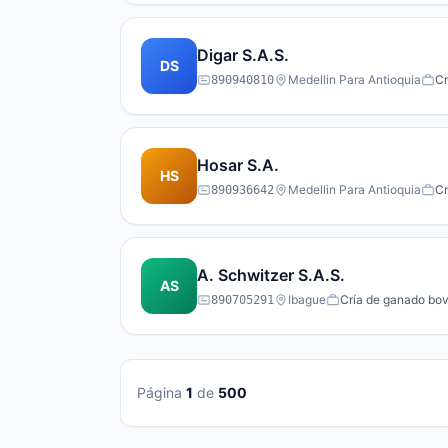
Digar S.A.S.
DS
Medellin Para Antioquia
Cr
890940810
Hosar S.A.
HS
Medellin Para Antioquia
Cr
890936642
A. Schwitzer S.A.S.
AS
Ibague
Cría de ganado bovi
890705291
Página
1
de
500