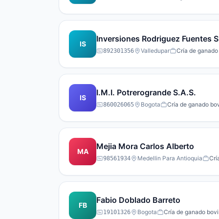
Inversiones Rodriguez Fuentes S
IS
Valledupar
Cría de ganado 
892301356
I.M.I. Potrerogrande S.A.S.
IS
Bogota
Cría de ganado bov
860026065
Mejia Mora Carlos Alberto
MA
Medellin Para Antioquia
Crí
98561934
Fabio Doblado Barreto
FB
Bogota
Cría de ganado bovi
19101326