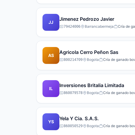
Jimenez Pedrozo Javier
JJ
Barrancabermeja
Cría de ga
79424006
Agricola Cerro Peñon Sas
AS
Bogota
Cría de ganado bov
800214709
Inversiones Britalia Limitada
IL
Bogota
Cría de ganado bov
860079578
Yela Y Cia. S.A.S.
YS
Bogota
Cría de ganado bov
860050529