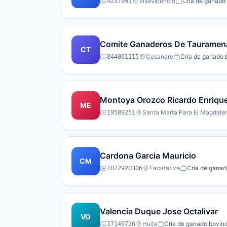
Villavicencio
Cría de ganado 
4237991
Comite Ganaderos De Tauramen
CT
Casanare
Cría de ganado b
844001115
Montoya Orozco Ricardo Enriqu
ME
Santa Marta Para El Magdale
19589251
Cardona Garcia Mauricio
CM
Facatativa
Cría de ganad
1072920306
Valencia Duque Jose Octalivar
VO
Huila
Cría de ganado bovino
17140726