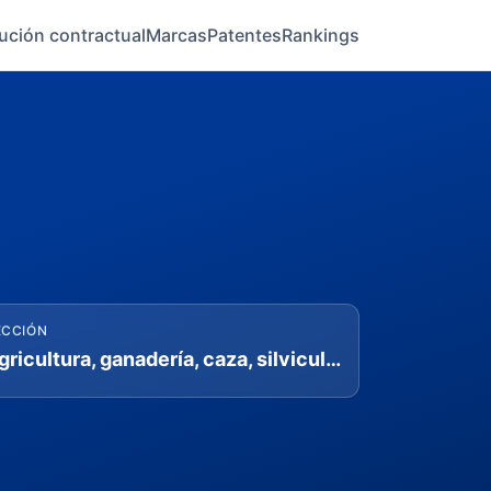
ución contractual
Marcas
Patentes
Rankings
ECCIÓN
Agricultura, ganadería, caza, silvicultura y pesca