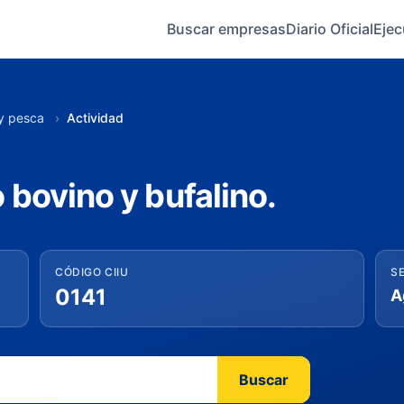
Buscar empresas
Diario Oficial
Ejec
 y pesca
›
Actividad
 bovino y bufalino.
CÓDIGO CIIU
S
0141
Buscar