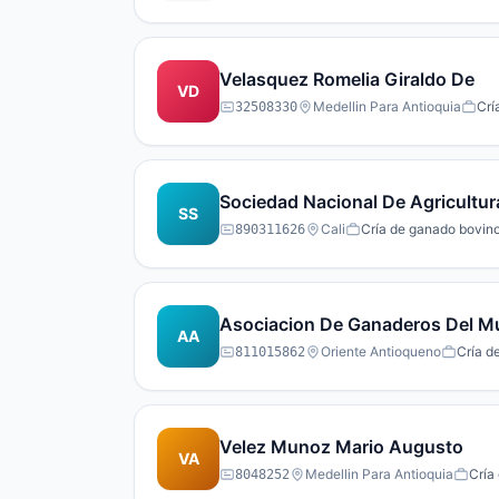
Velasquez Romelia Giraldo De
VD
Medellin Para Antioquia
Crí
32508330
Sociedad Nacional De Agricultur
SS
Cali
Cría de ganado bovino
890311626
Asociacion De Ganaderos Del Mu
AA
Oriente Antioqueno
Cría d
811015862
Velez Munoz Mario Augusto
VA
Medellin Para Antioquia
Cría
8048252