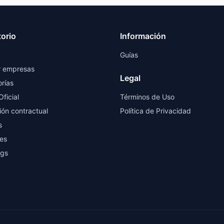
torio
Información
Guías
r empresas
Legal
rías
Oficial
Términos de Uso
ión contractual
Política de Privacidad
s
es
ngs