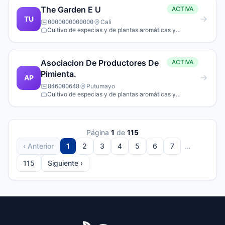
The Garden E U
ACTIVA
TU
Cali
0000000000000
Cultivo de especias y de plantas aromáticas y
medicinales.
Asociacion De Productores De
ACTIVA
Pimienta.
AP
Putumayo
846000648
Cultivo de especias y de plantas aromáticas y
medicinales.
Página
1
de
115
‹ Anterior
1
2
3
4
5
6
7
…
115
Siguiente ›