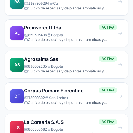
RS
Cali
1107099294
Cultivo de especias y de plantas aromáticas y
medicinales.
Proinvercol Ltda
ACTIVA
PL
Bogota
860506436
Cultivo de especias y de plantas aromáticas y
medicinales.
Agrosaima Sas
ACTIVA
AS
Bogota
830002235
Cultivo de especias y de plantas aromáticas y
medicinales.
Corpus Pomare Florentino
ACTIVA
CF
San Andres
18000802
Cultivo de especias y de plantas aromáticas y
medicinales.
La Corsaria S.A.S
ACTIVA
LS
Bogota
860353082