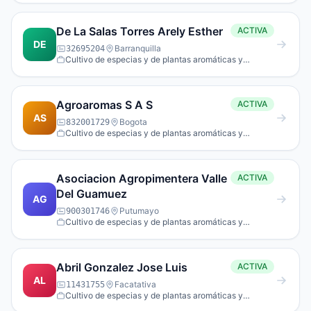
De La Salas Torres Arely Esther
ACTIVA
DE
Barranquilla
32695204
Cultivo de especias y de plantas aromáticas y
medicinales.
Agroaromas S A S
ACTIVA
AS
Bogota
832001729
Cultivo de especias y de plantas aromáticas y
medicinales.
Asociacion Agropimentera Valle
ACTIVA
Del Guamuez
AG
Putumayo
900301746
Cultivo de especias y de plantas aromáticas y
medicinales.
Abril Gonzalez Jose Luis
ACTIVA
AL
Facatativa
11431755
Cultivo de especias y de plantas aromáticas y
medicinales.