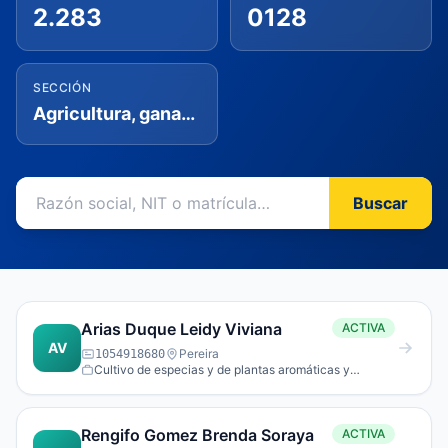
2.283
0128
SECCIÓN
Agricultura, ganadería, caza, silvicultura y pesca
Buscar
Arias Duque Leidy Viviana
ACTIVA
AV
Pereira
1054918680
Cultivo de especias y de plantas aromáticas y
medicinales.
Rengifo Gomez Brenda Soraya
ACTIVA