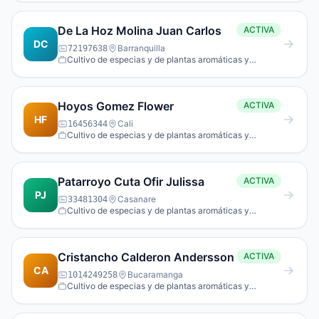
De La Hoz Molina Juan Carlos
ACTIVA
DC
Barranquilla
72197638
Cultivo de especias y de plantas aromáticas y
medicinales.
Hoyos Gomez Flower
ACTIVA
HF
Cali
16456344
Cultivo de especias y de plantas aromáticas y
medicinales.
Patarroyo Cuta Ofir Julissa
ACTIVA
PJ
Casanare
33481304
Cultivo de especias y de plantas aromáticas y
medicinales.
Cristancho Calderon Andersson
ACTIVA
CA
Bucaramanga
1014249258
Cultivo de especias y de plantas aromáticas y
medicinales.