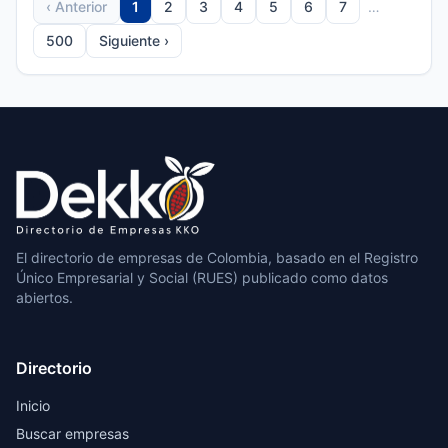
‹ Anterior
1
2
3
4
5
6
7
…
500
Siguiente ›
El directorio de empresas de Colombia, basado en el Registro
Único Empresarial y Social (RUES) publicado como datos
abiertos.
Directorio
Inicio
Buscar empresas