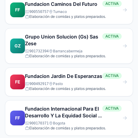
Fundacion Caminos Del Futuro
ACTIVA
FF
Tumaco
900550757
Elaboración de comidas y platos preparados.
Grupo Union Solucion (Gs) Sas
ACTIVA
Zese
GZ
Barrancabermeja
901732394
Elaboración de comidas y platos preparados.
Fundacion Jardin De Esperanzas
ACTIVA
FE
Pasto
900492917
Elaboración de comidas y platos preparados.
Fundacion Internacional Para El
ACTIVA
Desarrollo Y La Equidad Social Y
FF
Puede Actuar Bajo La Sigla
Bogota
900170371
Elaboración de comidas y platos preparados.
Fidesocial