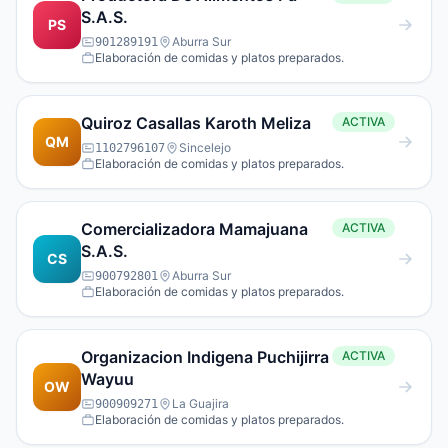
S.A.S.
PS
Aburra Sur
901289191
Elaboración de comidas y platos preparados.
Quiroz Casallas Karoth Meliza
ACTIVA
QM
Sincelejo
1102796107
Elaboración de comidas y platos preparados.
Comercializadora Mamajuana
ACTIVA
S.A.S.
CS
Aburra Sur
900792801
Elaboración de comidas y platos preparados.
Organizacion Indigena Puchijirra
ACTIVA
Wayuu
OW
La Guajira
900909271
Elaboración de comidas y platos preparados.