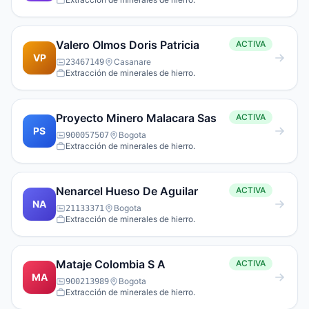
Valero Olmos Doris Patricia
ACTIVA
VP
Casanare
23467149
Extracción de minerales de hierro.
Proyecto Minero Malacara Sas
ACTIVA
PS
Bogota
900057507
Extracción de minerales de hierro.
Nenarcel Hueso De Aguilar
ACTIVA
NA
Bogota
21133371
Extracción de minerales de hierro.
Mataje Colombia S A
ACTIVA
MA
Bogota
900213989
Extracción de minerales de hierro.