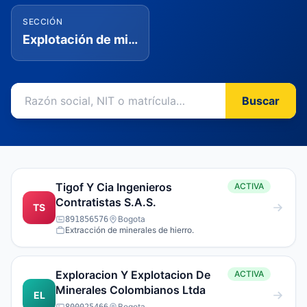
SECCIÓN
Explotación de minas y canteras
Buscar
Tigof Y Cia Ingenieros
ACTIVA
Contratistas S.A.S.
TS
Bogota
891856576
Extracción de minerales de hierro.
Exploracion Y Explotacion De
ACTIVA
Minerales Colombianos Ltda
EL
Bogota