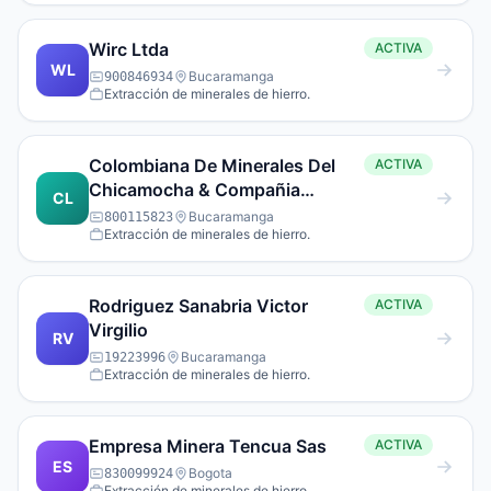
Wirc Ltda
ACTIVA
WL
Bucaramanga
900846934
Extracción de minerales de hierro.
Colombiana De Minerales Del
ACTIVA
Chicamocha & Compañia
CL
Limitada
Bucaramanga
800115823
Extracción de minerales de hierro.
Rodriguez Sanabria Victor
ACTIVA
Virgilio
RV
Bucaramanga
19223996
Extracción de minerales de hierro.
Empresa Minera Tencua Sas
ACTIVA
ES
Bogota
830099924
Extracción de minerales de hierro.