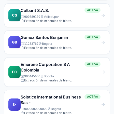
Colbarit S.A.S.
ACTIVA
CS
Valledupar
900389109
Extracción de minerales de hierro.
Gomez Santos Benjamin
ACTIVA
GB
Bogota
11233767
Extracción de minerales de hierro.
Emerene Corporation S A
ACTIVA
Colombia
EC
Bogota
900445600
Extracción de minerales de hierro.
Solstice International Business
ACTIVA
Sas -
S-
Bogota
0000000000000
Extracción de minerales de hierro.