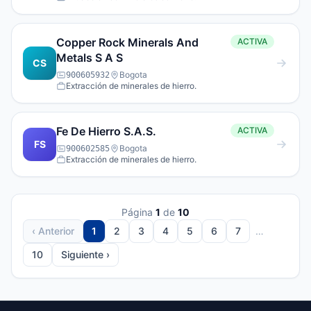
Copper Rock Minerals And
ACTIVA
Metals S A S
CS
Bogota
900605932
Extracción de minerales de hierro.
Fe De Hierro S.A.S.
ACTIVA
FS
Bogota
900602585
Extracción de minerales de hierro.
Página
1
de
10
‹ Anterior
1
2
3
4
5
6
7
…
10
Siguiente ›