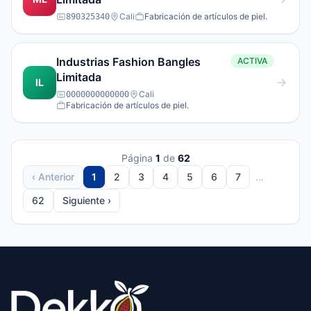
Cali
Fabricación de artículos de piel.
890325340
Industrias Fashion Bangles
ACTIVA
Limitada
IL
Cali
0000000000000
Fabricación de artículos de piel.
Página
1
de
62
‹ Anterior
1
2
3
4
5
6
7
…
62
Siguiente ›