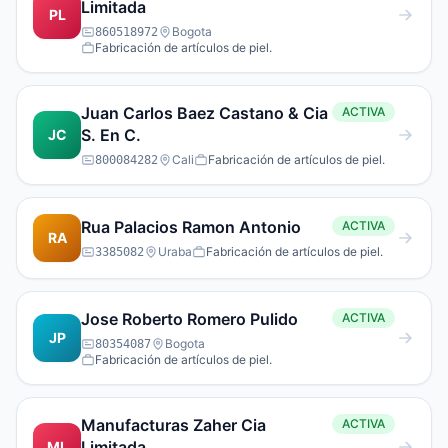
Limitada
PL
Bogota
860518972
Fabricación de artículos de piel.
Juan Carlos Baez Castano & Cia
ACTIVA
S. En C.
JC
Cali
Fabricación de artículos de piel.
800084282
Rua Palacios Ramon Antonio
ACTIVA
RA
Uraba
Fabricación de artículos de piel.
3385082
Jose Roberto Romero Pulido
ACTIVA
JP
Bogota
80354087
Fabricación de artículos de piel.
Manufacturas Zaher Cia
ACTIVA
Limitada
ML