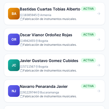
Bastidas Cuartas Tobias Alberto
ACTIVA
BA
Armenia
18385945
Fabricación de instrumentos musicales.
Oscar Vianor Ordoñez Rojas
ACTIVA
OR
Bogota
4942455
Fabricación de instrumentos musicales.
Javier Gustavo Gomez Cubides
ACTIVA
JC
Bogota
5711567
Fabricación de instrumentos musicales.
Navarro Penaranda Javier
ACTIVA
NJ
Bucaramanga
91229744
Fabricación de instrumentos musicales.