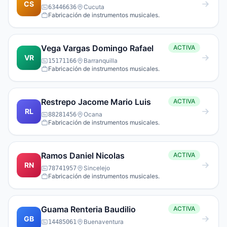
CS
Cucuta
63446636
Fabricación de instrumentos musicales.
Vega Vargas Domingo Rafael
ACTIVA
VR
Barranquilla
15171166
Fabricación de instrumentos musicales.
Restrepo Jacome Mario Luis
ACTIVA
RL
Ocana
88281456
Fabricación de instrumentos musicales.
Ramos Daniel Nicolas
ACTIVA
RN
Sincelejo
78741957
Fabricación de instrumentos musicales.
Guama Renteria Baudilio
ACTIVA
GB
Buenaventura
14485061