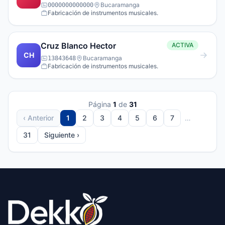
Nonato Navarro Y Compania
Bucaramanga
0000000000000
Fabricación de instrumentos musicales.
Cruz Blanco Hector
ACTIVA
CH
Bucaramanga
13843648
Fabricación de instrumentos musicales.
Página
1
de
31
‹ Anterior
1
2
3
4
5
6
7
…
31
Siguiente ›