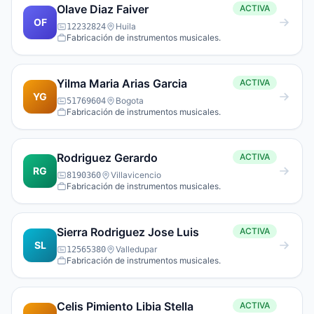
Olave Diaz Faiver
ACTIVA
OF
Huila
12232824
Fabricación de instrumentos musicales.
Yilma Maria Arias Garcia
ACTIVA
YG
Bogota
51769604
Fabricación de instrumentos musicales.
Rodriguez Gerardo
ACTIVA
RG
Villavicencio
8190360
Fabricación de instrumentos musicales.
Sierra Rodriguez Jose Luis
ACTIVA
SL
Valledupar
12565380
Fabricación de instrumentos musicales.
Celis Pimiento Libia Stella
ACTIVA