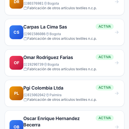
DR
Bogota
80376981
Fabricación de otros artículos textiles n.c.p.
Carpas La Cima Sas
ACTIVA
CS
Bogota
901586086
Fabricación de otros artículos textiles n.c.p.
Omar Rodriguez Farias
ACTIVA
OF
Bogota
19290739
Fabricación de otros artículos textiles n.c.p.
Pgi Colombia Ltda
ACTIVA
PL
Palmira
815002042
Fabricación de otros artículos textiles n.c.p.
Oscar Enrique Hernandez
ACTIVA
Becerra
OB