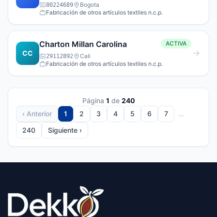
Bogota
80224689
Fabricación de otros artículos textiles n.c.p.
Charton Millan Carolina
ACTIVA
CC
Cali
29112892
Fabricación de otros artículos textiles n.c.p.
Página
1
de
240
‹ Anterior
1
2
3
4
5
6
7
…
240
Siguiente ›