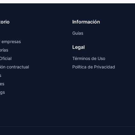
torio
Información
Guías
r empresas
Legal
rías
Oficial
Términos de Uso
ión contractual
Política de Privacidad
s
es
ngs