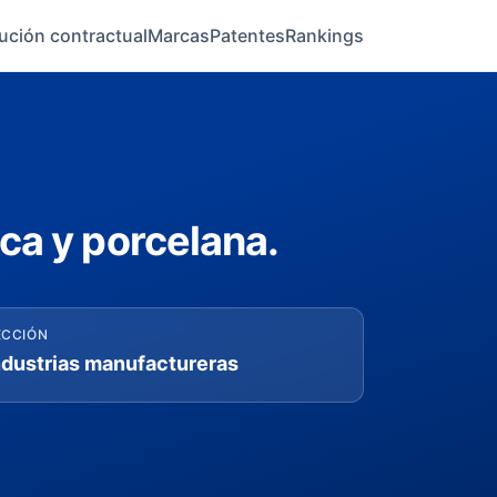
ución contractual
Marcas
Patentes
Rankings
ca y porcelana.
ECCIÓN
ndustrias manufactureras