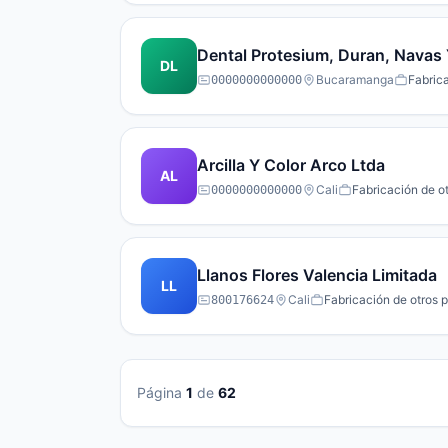
Dental Protesium, Duran, Navas 
DL
Bucaramanga
Fabric
0000000000000
Arcilla Y Color Arco Ltda
AL
Cali
Fabricación de o
0000000000000
Llanos Flores Valencia Limitada
LL
Cali
Fabricación de otros 
800176624
Página
1
de
62