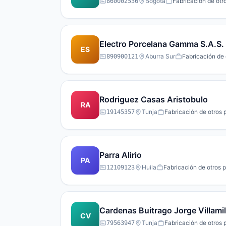
Bogota
Fabricación de otr
860002536
Electro Porcelana Gamma S.A.S.
ES
Aburra Sur
Fabricación de 
890900121
Rodriguez Casas Aristobulo
RA
Tunja
Fabricación de otros 
19145357
Parra Alirio
PA
Huila
Fabricación de otros 
12109123
Cardenas Buitrago Jorge Villamil
CV
Tunja
Fabricación de otros 
79563947