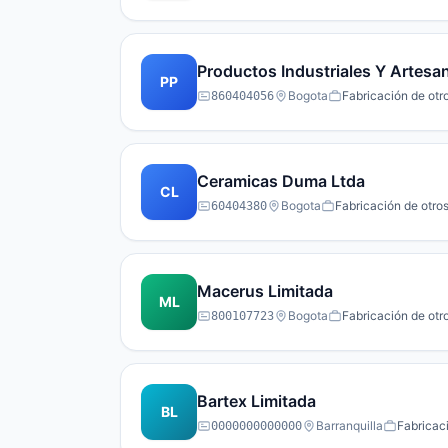
Productos Industriales Y Artesa
PP
Bogota
Fabricación de otr
860404056
Ceramicas Duma Ltda
CL
Bogota
Fabricación de otro
60404380
Macerus Limitada
ML
Bogota
Fabricación de otr
800107723
Bartex Limitada
BL
Barranquilla
Fabricac
0000000000000