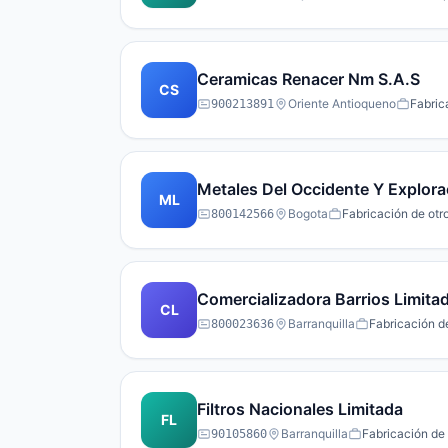
Ceramicas Renacer Nm S.A.S
CS
Oriente Antioqueno
Fabric
900213891
Metales Del Occidente Y Explora
ML
Bogota
Fabricación de otr
800142566
Comercializadora Barrios Limita
CL
Barranquilla
Fabricación d
800023636
Filtros Nacionales Limitada
FL
Barranquilla
Fabricación de
90105860