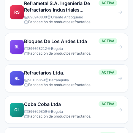
Reframetal S.A. Ingenieria De
ACTIVA
Refractarios Industriales
RS
Cemento Y Metalurgia S.A.
Oriente Antioqueno
890940830
Fabricación de productos refractarios.
Bloques De Los Andes Ltda
ACTIVA
BL
Bogota
800058212
Fabricación de productos refractarios.
Refractarios Ltda.
ACTIVA
RL
Barranquilla
90105859
Fabricación de productos refractarios.
Coba Coba Ltda
ACTIVA
CL
Bogota
800029359
Fabricación de productos refractarios.