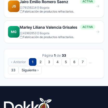
Jairo Emilio Romero Saenz
ACTIVA
JS
Bogota
79159214
Fabricación de productos refractarios.
Marley Liliana Valencia Grisales
ACTIVA
MG
Bogota
41902053
Fabricación de productos refractarios.
Página
1
de
33
‹ Anterior
1
2
3
4
5
6
7
…
33
Siguiente ›