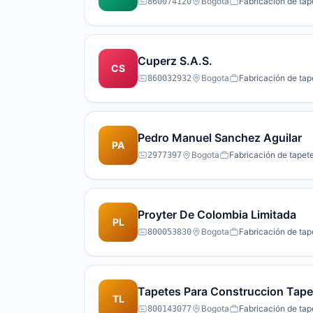
Bogota
Fabricación de tap
860074120
Cuperz S.A.S.
CS
Bogota
Fabricación de tap
860032932
Pedro Manuel Sanchez Aguilar
PA
Bogota
Fabricación de tapete
2977397
Proyter De Colombia Limitada
PL
Bogota
Fabricación de tap
800053830
Tapetes Para Construccion Tap
TL
Bogota
Fabricación de tap
800143077