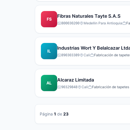
Fibras Naturales Tayte S.A.S
FS
Medellin Para Antioquia
Fa
800030200
Industrias Wort Y Belalcazar Ltd
IL
Cali
Fabricación de tapetes
890303389
Alcaraz Limitada
AL
Cali
Fabricación de tapetes 
90329848
Página
1
de
23