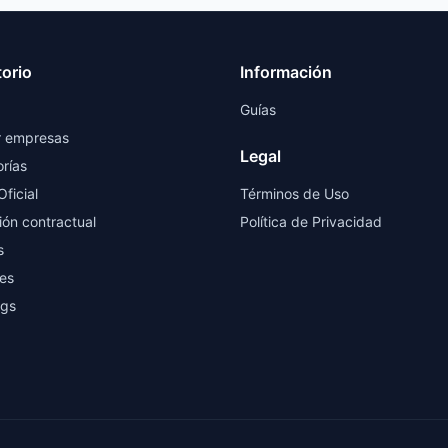
torio
Información
Guías
r empresas
Legal
rías
Oficial
Términos de Uso
ión contractual
Política de Privacidad
s
es
ngs