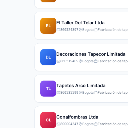
El Taller Del Telar Ltda
EL
Bogota
Fabricación de tap
860524397
Decoraciones Tapecor Limitada
DL
Bogota
Fabricación de tap
860519409
Tapetes Arco Limitada
TL
Bogota
Fabricación de tap
860535599
Conalfombras Ltda
CL
Bogota
Fabricación de tap
800004347