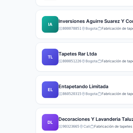
Inversiones Aguirre Suarez Y C
IA
Bogota
Fabricación de tap
800078851
Tapetes Rar Ltda
TL
Bogota
Fabricación de tap
800051226
Entapetando Limitada
EL
Bogota
Fabricación de tap
860520315
Decoraciones Y Lavanderia Talu
DL
Cali
Fabricación de tapetes 
90323665