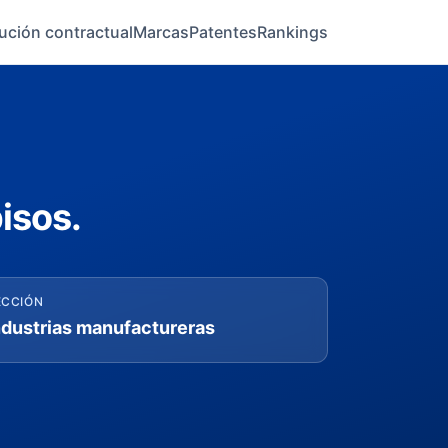
ución contractual
Marcas
Patentes
Rankings
isos.
ECCIÓN
ndustrias manufactureras