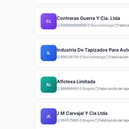
Contreras Guerra Y Cia. Ltda
CL
Bucaramanga
Fabrica
0000000000000
Industria De Tapizados Para Aut
IL
Bucaramanga
Fabricación 
800156769
Alfotexa Limitada
AL
Bogota
Fabricación de tap
860090403
J M Carvajal Y Cia Ltda
JL
Bogota
Fabricación de tap
860525885