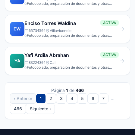
Fotocopiado, preparación de documentos y otras
actividades especializadas de apoyo a oficina.
Enciso Torres Waldina
ACTIVA
EW
Villavicencio
65734504
Fotocopiado, preparación de documentos y otras
actividades especializadas de apoyo a oficina.
Yafi Ardila Abrahan
ACTIVA
YA
Cali
83224304
Fotocopiado, preparación de documentos y otras
actividades especializadas de apoyo a oficina.
Página
1
de
466
‹ Anterior
1
2
3
4
5
6
7
…
466
Siguiente ›