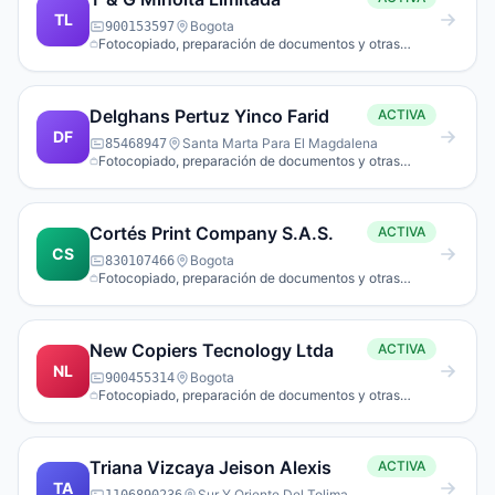
TL
Bogota
900153597
Fotocopiado, preparación de documentos y otras
actividades especializadas de apoyo a oficina.
Delghans Pertuz Yinco Farid
ACTIVA
DF
Santa Marta Para El Magdalena
85468947
Fotocopiado, preparación de documentos y otras
actividades especializadas de apoyo a oficina.
Cortés Print Company S.A.S.
ACTIVA
CS
Bogota
830107466
Fotocopiado, preparación de documentos y otras
actividades especializadas de apoyo a oficina.
New Copiers Tecnology Ltda
ACTIVA
NL
Bogota
900455314
Fotocopiado, preparación de documentos y otras
actividades especializadas de apoyo a oficina.
Triana Vizcaya Jeison Alexis
ACTIVA
TA
Sur Y Oriente Del Tolima