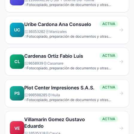
1106890236
Fotocopiado, preparación de documentos y otras
actividades especializadas de apoyo a oficina.
Uribe Cardona Ana Consuelo
ACTIVA
UC
Manizales
30353202
Fotocopiado, preparación de documentos y otras
actividades especializadas de apoyo a oficina.
Cardenas Ortiz Fabio Luis
ACTIVA
CL
Casanare
9658939
Fotocopiado, preparación de documentos y otras
actividades especializadas de apoyo a oficina.
Plot Center Impresiones S.A.S.
ACTIVA
PS
Huila
900508285
Fotocopiado, preparación de documentos y otras
actividades especializadas de apoyo a oficina.
Villamarin Gomez Gustavo
ACTIVA
Eduardo
VE
Cauca
10535318