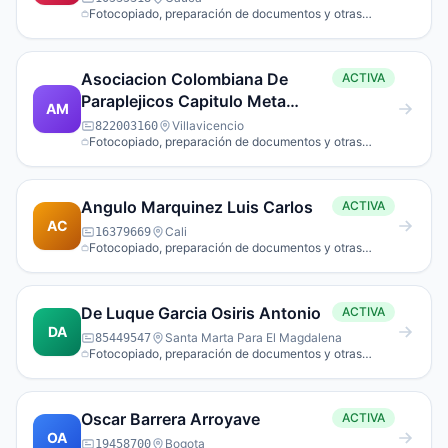
Fotocopiado, preparación de documentos y otras
actividades especializadas de apoyo a oficina.
Asociacion Colombiana De
ACTIVA
Paraplejicos Capitulo Meta
AM
Ascopar Meta
Villavicencio
822003160
Fotocopiado, preparación de documentos y otras
actividades especializadas de apoyo a oficina.
Angulo Marquinez Luis Carlos
ACTIVA
AC
Cali
16379669
Fotocopiado, preparación de documentos y otras
actividades especializadas de apoyo a oficina.
De Luque Garcia Osiris Antonio
ACTIVA
DA
Santa Marta Para El Magdalena
85449547
Fotocopiado, preparación de documentos y otras
actividades especializadas de apoyo a oficina.
Oscar Barrera Arroyave
ACTIVA
OA
Bogota
19458700