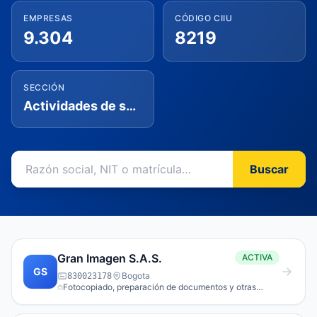
EMPRESAS
CÓDIGO CIIU
9.304
8219
SECCIÓN
Actividades de servicios administrativos y de apoyo
Buscar
Gran Imagen S.A.S.
ACTIVA
GS
Bogota
830023178
Fotocopiado, preparación de documentos y otras
actividades especializadas de apoyo a oficina.