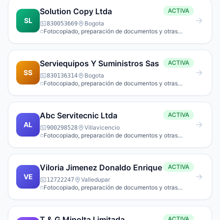
Solution Copy Ltda
ACTIVA
SL
Bogota
830053669
Fotocopiado, preparación de documentos y otras
actividades especializadas de apoyo a oficina.
Serviequipos Y Suministros Sas
ACTIVA
SS
Bogota
830136314
Fotocopiado, preparación de documentos y otras
actividades especializadas de apoyo a oficina.
Abc Servitecnic Ltda
ACTIVA
AL
Villavicencio
900298528
Fotocopiado, preparación de documentos y otras
actividades especializadas de apoyo a oficina.
Viloria Jimenez Donaldo Enrique
ACTIVA
VE
Valledupar
12722247
Fotocopiado, preparación de documentos y otras
actividades especializadas de apoyo a oficina.
T & G Minolta Limitada
ACTIVA