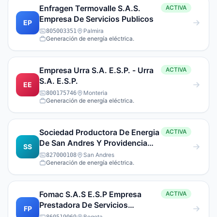
Enfragen Termovalle S.A.S.
ACTIVA
Empresa De Servicios Publicos
EP
Palmira
805003351
Generación de energía eléctrica.
Empresa Urra S.A. E.S.P. - Urra
ACTIVA
S.A. E.S.P.
EE
Monteria
800175746
Generación de energía eléctrica.
Sociedad Productora De Energia
ACTIVA
De San Andres Y Providencia
SS
S.A.Esp Sopesa
San Andres
827000108
Generación de energía eléctrica.
Fomac S.A.S E.S.P Empresa
ACTIVA
Prestadora De Servicios
FP
Publicos
Bogota