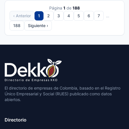
Página
1
de
188
‹ Anterior
1
2
3
4
5
6
7
…
188
Siguiente ›
El directorio de empresas de Colombia, basado en el Registro
Único Empresarial y Social (RUES) publicado como datos
abiertos.
Directorio