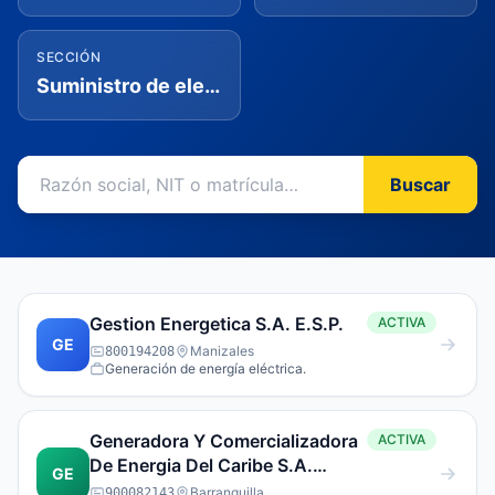
SECCIÓN
Suministro de electricidad, gas, vapor y aire acondicionado
Buscar
Gestion Energetica S.A. E.S.P.
ACTIVA
GE
Manizales
800194208
Generación de energía eléctrica.
Generadora Y Comercializadora
ACTIVA
De Energia Del Caribe S.A.
GE
E.S.P.Empresa De Servicios
Barranquilla
900082143