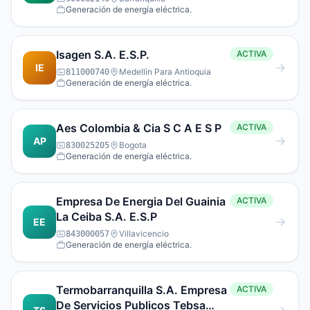
Generación de energía eléctrica.
Publicos Sigla Gecelca S.A.
E.S.P.
Isagen S.A. E.S.P.
ACTIVA
IE
Medellin Para Antioquia
811000740
Generación de energía eléctrica.
Aes Colombia & Cia S C A E S P
ACTIVA
AP
Bogota
830025205
Generación de energía eléctrica.
Empresa De Energia Del Guainia
ACTIVA
La Ceiba S.A. E.S.P
EE
Villavicencio
843000057
Generación de energía eléctrica.
Termobarranquilla S.A. Empresa
ACTIVA
De Servicios Publicos Tebsa