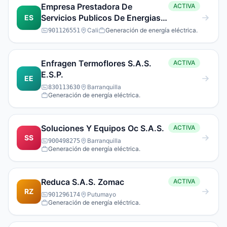
Empresa Prestadora De
ACTIVA
Servicios Publicos De Energias
ES
Gas Y Telecomunicaciones
Cali
Generación de energía eléctrica.
901126551
S.A.S.
Enfragen Termoflores S.A.S.
ACTIVA
E.S.P.
EE
Barranquilla
830113630
Generación de energía eléctrica.
Soluciones Y Equipos Oc S.A.S.
ACTIVA
SS
Barranquilla
900498275
Generación de energía eléctrica.
Reduca S.A.S. Zomac
ACTIVA
RZ
Putumayo
901296174
Generación de energía eléctrica.