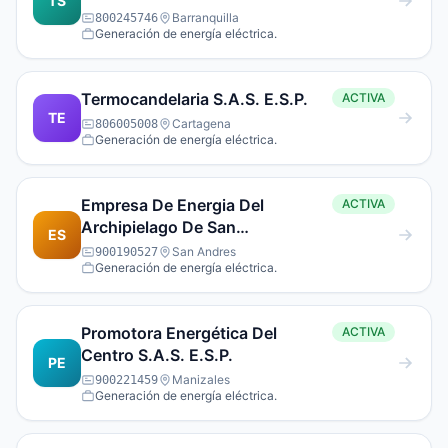
TS
S.A.(E.S.P.)
Barranquilla
800245746
Generación de energía eléctrica.
Termocandelaria S.A.S. E.S.P.
ACTIVA
TE
Cartagena
806005008
Generación de energía eléctrica.
Empresa De Energia Del
ACTIVA
Archipielago De San
ES
Andresprovidencia Y Santa
San Andres
900190527
Generación de energía eléctrica.
Catalina S.A.E.Sp.
Promotora Energética Del
ACTIVA
Centro S.A.S. E.S.P.
PE
Manizales
900221459
Generación de energía eléctrica.