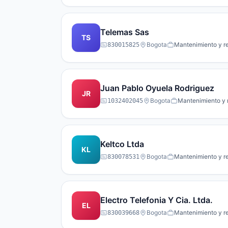
Telemas Sas
TS
Bogota
Mantenimiento y r
830015825
Juan Pablo Oyuela Rodriguez
JR
Bogota
Mantenimiento y 
1032402045
Keltco Ltda
KL
Bogota
Mantenimiento y r
830078531
Electro Telefonia Y Cia. Ltda.
EL
Bogota
Mantenimiento y r
830039668