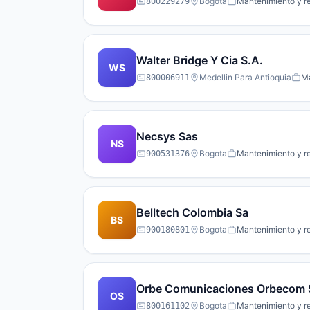
Bogota
Mantenimiento y r
800229279
Walter Bridge Y Cia S.A.
WS
Medellin Para Antioquia
Ma
800006911
Necsys Sas
NS
Bogota
Mantenimiento y r
900531376
Belltech Colombia Sa
BS
Bogota
Mantenimiento y r
900180801
Orbe Comunicaciones Orbecom 
OS
Bogota
Mantenimiento y r
800161102