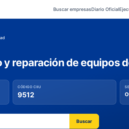
Buscar empresas
Diario Oficial
Ejec
dad
 y reparación de equipos 
CÓDIGO CIIU
S
9512
O
Buscar