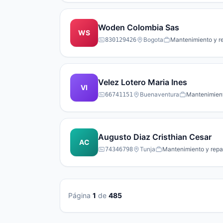
Woden Colombia Sas
WS
Bogota
Mantenimiento y r
830129426
Velez Lotero Maria Ines
VI
Buenaventura
Mantenimient
66741151
Augusto Diaz Cristhian Cesar
AC
Tunja
Mantenimiento y repa
74346798
Página
1
de
485