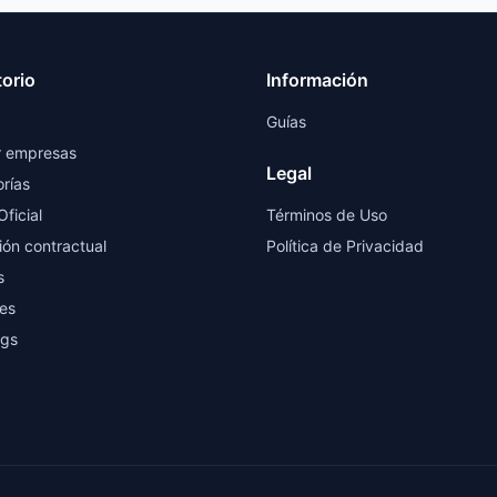
torio
Información
Guías
r empresas
Legal
rías
Oficial
Términos de Uso
ión contractual
Política de Privacidad
s
es
ngs