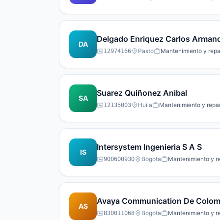
Delgado Enriquez Carlos Arman
DA
Pasto
Mantenimiento y repa
12974166
Suarez Quiñonez Anibal
SA
Huila
Mantenimiento y repa
12135003
Intersystem Ingenieria S A S
IS
Bogota
Mantenimiento y r
900600930
Avaya Communication De Colom
AS
Bogota
Mantenimiento y r
830011068