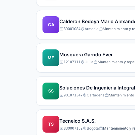
Calderon Bedoya Mario Alexand
CA
Armenia
Mantenimiento y r
89001084
Mosquera Garrido Ever
ME
Huila
Mantenimiento y repa
12107111
Soluciones De Ingenieria Integral
SS
Cartagena
Mantenimiento 
901071347
Tecnelco S.A.S.
TS
Bogota
Mantenimiento y r
830007152