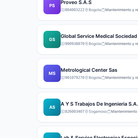
Proveo S.A.S
PS
Bogota
Mantenimiento y re
804003222
Global Service Medical Sociedad
GS
Bogota
Mantenimiento y re
900938870
Metrological Center Sas
MS
Bogota
Mantenimiento y re
901079270
A Y S Trabajos De Ingenieria S.A
AS
Sogamoso
Mantenimiento y
826003407
Lab & Service Electronica Especi