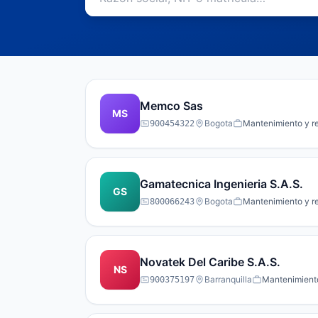
Memco Sas
MS
Bogota
Mantenimiento y re
900454322
Gamatecnica Ingenieria S.A.S.
GS
Bogota
Mantenimiento y re
800066243
Novatek Del Caribe S.A.S.
NS
Barranquilla
Mantenimiento
900375197