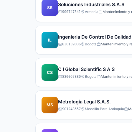
Soluciones Industriales S.A.S
SS
Armenia
Mantenimiento y r
900747541
Ingenieria De Control De Calidad
IL
Bogota
Mantenimiento y re
830139036
C I Global Scientific S A S
CS
Bogota
Mantenimiento y re
830067880
Metrología Legal S.A.S.
MS
Medellin Para Antioquia
Ma
901243557