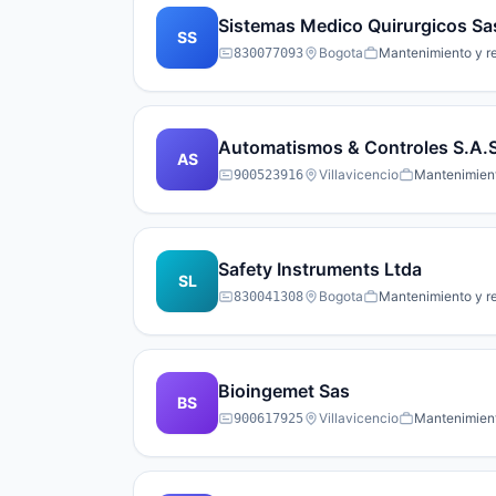
Sistemas Medico Quirurgicos Sa
SS
Bogota
Mantenimiento y re
830077093
Automatismos & Controles S.A.
AS
Villavicencio
Mantenimient
900523916
Safety Instruments Ltda
SL
Bogota
Mantenimiento y re
830041308
Bioingemet Sas
BS
Villavicencio
Mantenimient
900617925