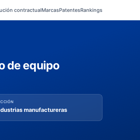
ución contractual
Marcas
Patentes
Rankings
o de equipo
ECCIÓN
ndustrias manufactureras