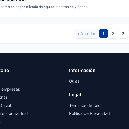
paración especializado de equipo electrónico y óptico.
‹ Anterior
1
2
3
torio
Información
Guías
r empresas
Legal
rías
Oficial
Términos de Uso
ión contractual
Política de Privacidad
s