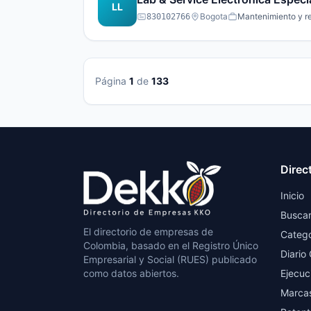
LL
Bogota
Mantenimiento y re
830102766
Página
1
de
133
Direc
Inicio
Busca
El directorio de empresas de
Catego
Colombia, basado en el Registro Único
Diario 
Empresarial y Social (RUES) publicado
como datos abiertos.
Ejecuc
Marca