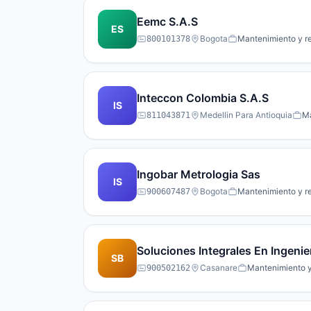
Eemc S.A.S
ES
Bogota
Mantenimiento y re
800101378
Inteccon Colombia S.A.S
IS
Medellin Para Antioquia
Ma
811043871
Ingobar Metrologia Sas
IS
Bogota
Mantenimiento y re
900607487
Soluciones Integrales En Ingenier
SB
Casanare
Mantenimiento y 
900502162