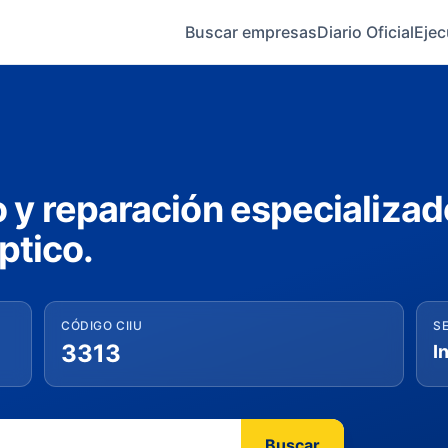
Buscar empresas
Diario Oficial
Ejec
 y reparación especializad
ptico.
CÓDIGO CIIU
S
3313
I
Buscar