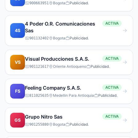
Bogota
Publicidad.
900663951
4 Poder O.R. Comunicaciones
ACTIVA
Sas
4S
Bogota
Publicidad.
901132402
Visual Producciones S.A.S.
ACTIVA
VS
Oriente Antioqueno
Publicidad.
901121617
Feeling Company S.A.S.
ACTIVA
FS
Medellin Para Antioquia
Publicidad.
811025635
Grupo Nitro Sas
ACTIVA
GS
Bogota
Publicidad.
901255880