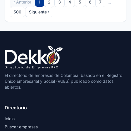
‹ Anterior
1
2
3
4
5
6
7
…
500
Siguiente ›
El directorio de empresas de Colombia, basado en el Registro
Único Empresarial y Social (RUES) publicado como datos
abiertos.
Directorio
Inicio
Buscar empresas