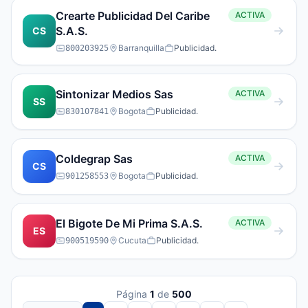
Crearte Publicidad Del Caribe
ACTIVA
S.A.S.
CS
Barranquilla
Publicidad.
800203925
Sintonizar Medios Sas
ACTIVA
SS
Bogota
Publicidad.
830107841
Coldegrap Sas
ACTIVA
CS
Bogota
Publicidad.
901258553
El Bigote De Mi Prima S.A.S.
ACTIVA
ES
Cucuta
Publicidad.
900519590
Página
1
de
500