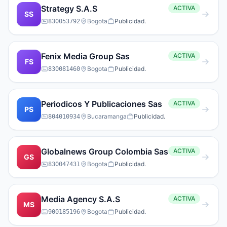
Strategy S.A.S
ACTIVA
SS
Bogota
Publicidad.
830053792
Fenix Media Group Sas
ACTIVA
FS
Bogota
Publicidad.
830081460
Periodicos Y Publicaciones Sas
ACTIVA
PS
Bucaramanga
Publicidad.
804010934
Globalnews Group Colombia Sas
ACTIVA
GS
Bogota
Publicidad.
830047431
Media Agency S.A.S
ACTIVA
MS
Bogota
Publicidad.
900185196