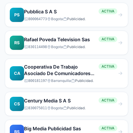
Pubblica S A S
ACTIVA
PS
Bogota
Publicidad.
800064773
Rafael Poveda Television Sas
ACTIVA
RS
Bogota
Publicidad.
830114498
Cooperativa De Trabajo
ACTIVA
Asociado De Comunicadores
CA
Sociales De Lacosta Atlantica
Barranquilla
Publicidad.
800181197
Century Media S A S
ACTIVA
CS
Bogota
Publicidad.
830075011
Big Media Publicidad Sas
ACTIVA
BS