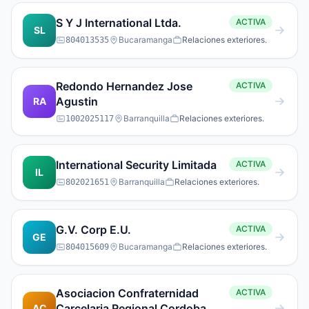
S Y J International Ltda.
ACTIVA
SL
Bucaramanga
Relaciones exteriores.
804013535
Redondo Hernandez Jose
ACTIVA
Agustin
RA
Barranquilla
Relaciones exteriores.
1002025117
International Security Limitada
ACTIVA
IL
Barranquilla
Relaciones exteriores.
802021651
G.V. Corp E.U.
ACTIVA
GE
Bucaramanga
Relaciones exteriores.
804015609
Asociacion Confraternidad
ACTIVA
Carcelaria Regional Cordoba
AC