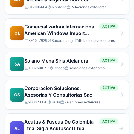
Monteria
Relaciones exteriores.
812006664
Comercializadora Internacional
ACTIVA
American Windows Import
CL
Export C.I. Limitada
Bucaramanga
Relaciones exteriores.
804017929
Solano Mena Siris Alejandra
ACTIVA
SA
Chocó
Relaciones exteriores.
1032500293
Corporacion Soluciones,
ACTIVA
Asesorias Y Consultorias Sac
CS
Huila
Relaciones exteriores.
900023320
Acutus & Fuscus De Colombia
ACTIVA
Ltda. Sigla Acufuscol Ltda.
AL