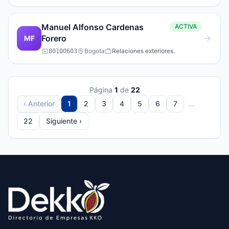
Para Asuntos Internacionales
Manuel Alfonso Cardenas
ACTIVA
Forero
MF
Bogota
Relaciones exteriores.
80100603
Página
1
de
22
‹ Anterior
1
2
3
4
5
6
7
…
22
Siguiente ›