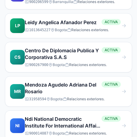
Barranquilla
Relaciones exteriores.
900206599
Leidy Angelica Afanador Perez
ACTIVA
LP
Bogota
Relaciones exteriores.
1013645227
Centro De Diplomacia Publica Y
ACTIVA
Corporativa S.A.S
CS
Bogota
Relaciones exteriores.
900267900
Mendoza Agudelo Adriana Del
ACTIVA
Rosario
MR
Bogota
Relaciones exteriores.
31958594
Ndi National Democratic
ACTIVA
Institute For International Affairs
NI
Instituto Nacional Democrata
Bogota
Relaciones exteriores.
900014087