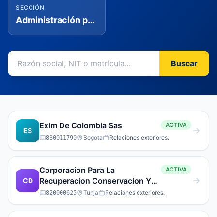
SECCIÓN
Administración pública y defensa; planes de seguridad social de afiliación obligatoria
Buscar
Exim De Colombia Sas
ACTIVA
ES
Bogota
Relaciones exteriores.
830011790
Corporacion Para La
ACTIVA
Recuperacion Conservacion Y
CD
Defensa De La Cuenca D
Tunja
Relaciones exteriores.
820000625