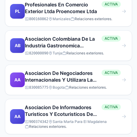
Profesionales En Comercio
ACTIVA
Exterior Ltda Proencomex Ltda
PL
Manizales
Relaciones exteriores.
800160862
Asociacion Colombiana De La
ACTIVA
Industria Gastronomica
AB
Acodres, Capitulo B
Tunja
Relaciones exteriores.
820000090
Asociacion De Negociadores
ACTIVA
Internacionales Y Utilizara La
AA
Sigla Asnin
Bogota
Relaciones exteriores.
830085775
Asociacion De Informadores
ACTIVA
Turisticos Y Ecoturisticos De
AA
Santa Marta Aites
Santa Marta Para El Magdalena
900374342
Relaciones exteriores.