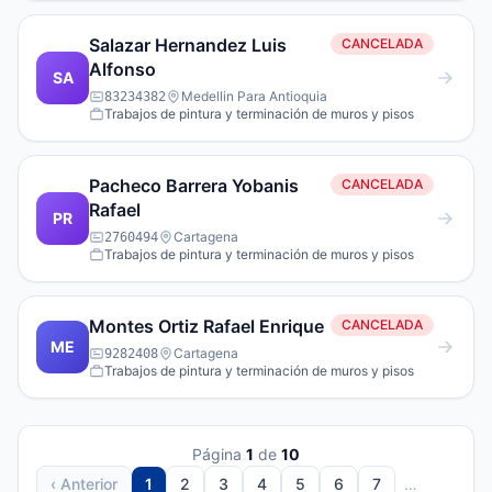
Salazar Hernandez Luis
CANCELADA
Alfonso
SA
Medellin Para Antioquia
83234382
Trabajos de pintura y terminación de muros y pisos
Pacheco Barrera Yobanis
CANCELADA
Rafael
PR
Cartagena
2760494
Trabajos de pintura y terminación de muros y pisos
Montes Ortiz Rafael Enrique
CANCELADA
ME
Cartagena
9282408
Trabajos de pintura y terminación de muros y pisos
Página
1
de
10
‹ Anterior
1
2
3
4
5
6
7
…