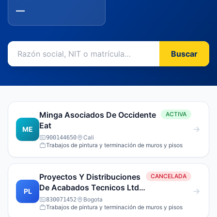
—
Buscar
Minga Asociados De Occidente
ACTIVA
Eat
ME
Cali
900144650
Trabajos de pintura y terminación de muros y pisos
Proyectos Y Distribuciones
CANCELADA
De Acabados Tecnicos Ltda
PL
Y Su Sigla Sera Prodiatec
Bogota
830071452
Trabajos de pintura y terminación de muros y pisos
Ltda