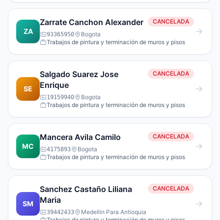
Zarrate Canchon Alexander
CANCELADA
ZA
Bogota
93365950
Trabajos de pintura y terminación de muros y pisos
Salgado Suarez Jose
CANCELADA
Enrique
SE
Bogota
19159940
Trabajos de pintura y terminación de muros y pisos
Mancera Avila Camilo
CANCELADA
MC
Bogota
4175893
Trabajos de pintura y terminación de muros y pisos
Sanchez Castaño Liliana
CANCELADA
Maria
SM
Medellin Para Antioquia
39442433
Trabajos de pintura y terminación de muros y pisos