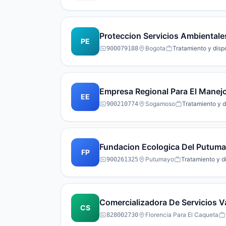
Proteccion Servicios Ambientale
PE
Bogota
Tratamiento y disp
900079188
Empresa Regional Para El Manejo 
EE
Sogamoso
Tratamiento y d
900210774
Fundacion Ecologica Del Putum
FP
Putumayo
Tratamiento y d
900261325
Comercializadora De Servicios V
CS
Florencia Para El Caqueta
828002730