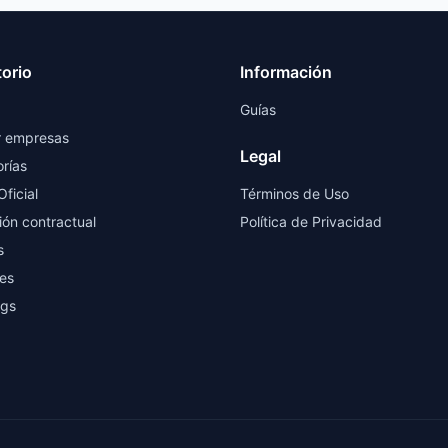
torio
Información
Guías
r empresas
Legal
rías
Oficial
Términos de Uso
ión contractual
Política de Privacidad
s
es
ngs