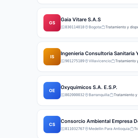
Gaia Vitare S.A.S
GS
Bogota
Tratamiento y disp
830114018
Ingenieria Consultoria Sanitaria
IS
Villavicencio
Tratamiento 
901275189
Oxyquimicos S.A. E.S.P.
OE
Barranquilla
Tratamiento y
802000032
Consorcio Ambiental Empresa De
CS
Medellin Para Antioquia
Tr
811032767