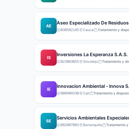
Aseo Especializado De Residuos 
AE
Cauca
Tratamiento y dispo
830502145
Inversiones La Esperanza S.A.S.
IS
Sincelejo
Tratamiento y di
823003855
Innovacion Ambienta
IE
Cali
Tratamiento y disposi
900489338
Servicios Ambientales Especiales
SE
Barranquilla
Tratamiento y
802007083