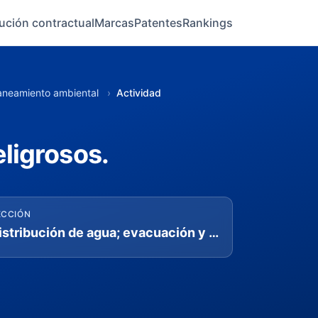
ución contractual
Marcas
Patentes
Rankings
saneamiento ambiental
›
Actividad
ligrosos.
ECCIÓN
Distribución de agua; evacuación y tratamiento de aguas residuales, gestión de desechos y actividades de saneamiento ambiental