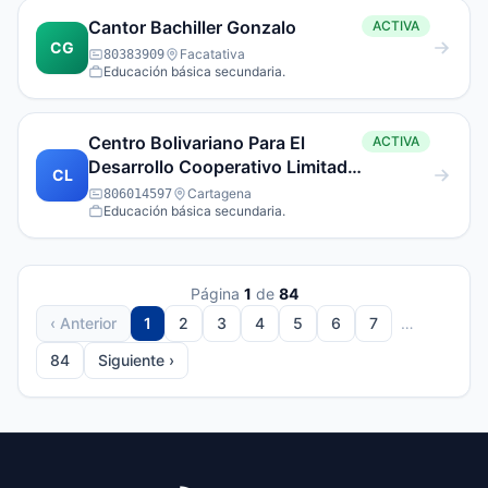
Cantor Bachiller Gonzalo
ACTIVA
CG
Facatativa
80383909
Educación básica secundaria.
Centro Bolivariano Para El
ACTIVA
Desarrollo Cooperativo Limitada
CL
Cebdecoop Ltda.
Cartagena
806014597
Educación básica secundaria.
Página
1
de
84
‹ Anterior
1
2
3
4
5
6
7
…
84
Siguiente ›