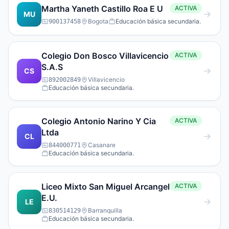
Martha Yaneth Castillo Roa E U
ACTIVA
MU
Bogota
Educación básica secundaria.
900137458
Colegio Don Bosco Villavicencio
ACTIVA
S.A.S
CS
Villavicencio
892002849
Educación básica secundaria.
Colegio Antonio Narino Y Cia
ACTIVA
Ltda
CL
Casanare
844000771
Educación básica secundaria.
Liceo Mixto San Miguel Arcangel
ACTIVA
E.U.
LE
Barranquilla
830514129
Educación básica secundaria.