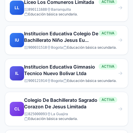
Liceo Los Comuneros Limitada
ACTIVA
LL
Barranquilla
890111688
Educación básica secundaria.
Institucion Educativa Colegio De
ACTIVA
Bachillerato Niño Jesus Eu
IU
Empresa Unipersonal
Bogota
Educación básica secundaria.
900031518
Institucion Educativa Gimnasio
ACTIVA
Tecnico Nuevo Bolivar Ltda
IL
Bogota
Educación básica secundaria.
900121914
Colegio De Bachillerato Sagrado
ACTIVA
Corazon De Jesus Limitada
CL
La Guajira
825000093
Educación básica secundaria.