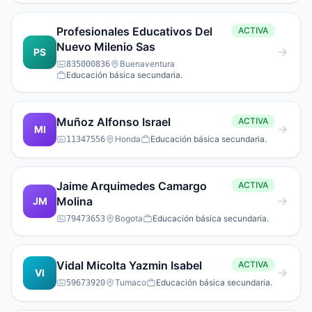
Profesionales Educativos Del
ACTIVA
Nuevo Milenio Sas
PS
Buenaventura
835000836
Educación básica secundaria.
Muñoz Alfonso Israel
ACTIVA
MI
Honda
Educación básica secundaria.
11347556
Jaime Arquimedes Camargo
ACTIVA
Molina
JM
Bogota
Educación básica secundaria.
79473653
Vidal Micolta Yazmin Isabel
ACTIVA
VI
Tumaco
Educación básica secundaria.
59673920