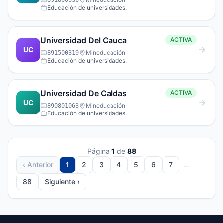
891800330
Educación de universidades.
Universidad Del Cauca
ACTIVA
UC
Mineducación
891500319
Educación de universidades.
Universidad De Caldas
ACTIVA
UC
Mineducación
890801063
Educación de universidades.
Página
1
de
88
‹ Anterior
1
2
3
4
5
6
7
…
88
Siguiente ›