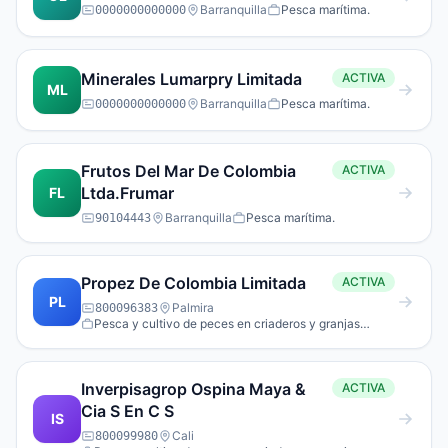
Barranquilla
Pesca marítima.
0000000000000
Minerales Lumarpry Limitada
ACTIVA
ML
Barranquilla
Pesca marítima.
0000000000000
Frutos Del Mar De Colombia
ACTIVA
Ltda.Frumar
FL
Barranquilla
Pesca marítima.
90104443
Propez De Colombia Limitada
ACTIVA
PL
Palmira
800096383
Pesca y cultivo de peces en criaderos y granjas
piscícolas
Inverpisagrop Ospina Maya &
ACTIVA
Cia S En C S
IS
Cali
800099980