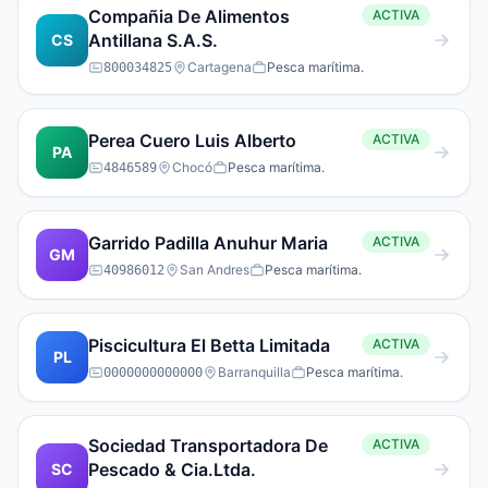
Compañia De Alimentos
ACTIVA
Antillana S.A.S.
CS
Cartagena
Pesca marítima.
800034825
Perea Cuero Luis Alberto
ACTIVA
PA
Chocó
Pesca marítima.
4846589
Garrido Padilla Anuhur Maria
ACTIVA
GM
San Andres
Pesca marítima.
40986012
Piscicultura El Betta Limitada
ACTIVA
PL
Barranquilla
Pesca marítima.
0000000000000
Sociedad Transportadora De
ACTIVA
Pescado & Cia.Ltda.
SC