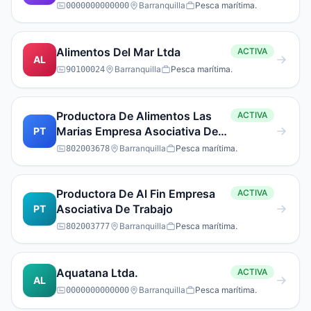
Barranquilla
Pesca marítima.
0000000000000
Alimentos Del Mar Ltda
ACTIVA
AL
Barranquilla
Pesca marítima.
90100024
Productora De Alimentos Las
ACTIVA
Marias Empresa Asociativa De
PT
Trabajo
Barranquilla
Pesca marítima.
802003678
Productora De Al Fin Empresa
ACTIVA
Asociativa De Trabajo
PT
Barranquilla
Pesca marítima.
802003777
Aquatana Ltda.
ACTIVA
AL
Barranquilla
Pesca marítima.
0000000000000