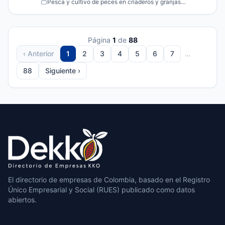
Pesca y cultivo de peces en criaderos y granjas
piscícolas
Página
1
de
88
‹ Anterior
1
2
3
4
5
6
7
…
88
Siguiente ›
El directorio de empresas de Colombia, basado en el Registro
Único Empresarial y Social (RUES) publicado como datos
abiertos.