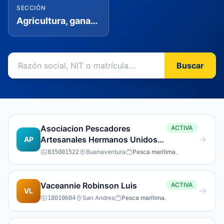
SECCIÓN
Agricultura, ganadería, caza, silvicultura y pesca
Buscar
Asociacion Pescadores
ACTIVA
Artesanales Hermanos Unidos
AP
Del Pacifico
Buenaventura
Pesca marítima.
835001522
Vaceannie Robinson Luis
ACTIVA
VL
San Andres
Pesca marítima.
18010604